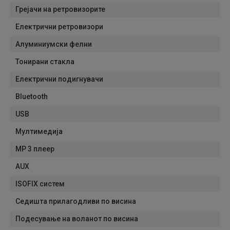
Грејачи на ретровизорите
Електрични ретровизори
Алуминиумски фелни
Тонирани стакла
Електрични подигнувачи
Bluetooth
USB
Мултимедија
MP 3 плеер
AUX
ISOFIX систем
Седишта прилагодливи по висина
Подесување на воланот по висина