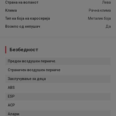
Страна на воланот
Лева
Клима
Рачна клима
Тип на боја на каросерија
Металик боја
Возило од непушач
Да
Безбедност
Преден воздушен перниче.
Страничен воздушен перниче
Заклучување за деца
ABS
ESP
АСР
Аларм