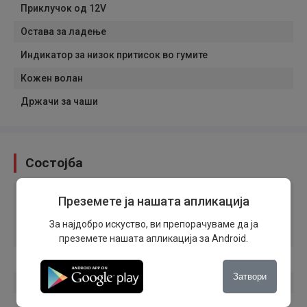
Приклучок од 12V
Остава за ладење
Индикатор за низок притисок во гумите
Кожен волан
Држачи за чаши
Состојба
Состојба на возилото
:
Користено
Преземете ја нашата апликација
Потекло на возилото
:
На име на купувачот
За најдобро искуство, ви препорачуваме да ја
Гаражиран
преземете нашата апликација за Android.
Прв сопственик
Затвори
Гаранција
Резервен клуч