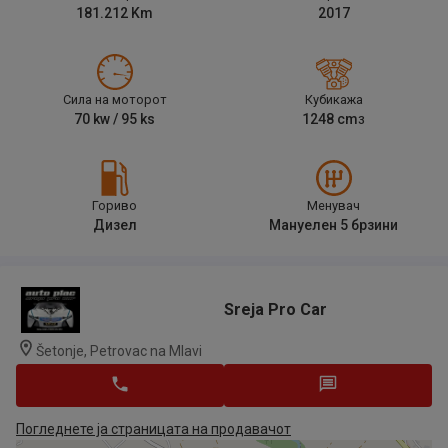
181.212
Km
2017
Сила на моторот
Кубикажа
70
kw /
95
ks
1248
cm
3
Гориво
Менувач
Дизел
Мануелен 5 брзини
Sreja Pro Car
Šetonje, Petrovac na Mlavi
Погледнете ја страницата на продавачот