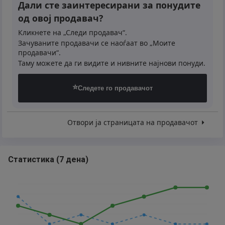
informativnog su karaktera. Prodavac ne garantuje
Дали сте заинтересирани за понудите
za potpunu tačnost ili ažurnost svih informacija o
од овој продавач?
vozilu i opremi. Kupac je dužan da samostalno
Кликнете на „Следи продавач“.
proveri sve relevantne detalje pre kupovine.
Зачуваните продавачи се наоѓаат во „Моите
продавачи“.
Prodavac ne snosi odgovornost za eventualne
Таму можете да ги видите и нивните најнови понуди.
greške u oglasu niti za bilo kakvu štetu nastalu
korišćenjem dostavljenih informacija.
⭐
Следете го продавачот
Отвори ја страницата на продавачот
Opis zamene
Статистика
(
7 дена
)
Moguća zamena za jeftinije vozilo do 2.000 kubika
uz vašu doplatu...
Molio bih da pre nego mi ponudite vaše vozilo u