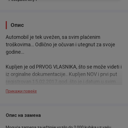
Опис
Automobil je tek uvežen, sa svim plaćenim
troškovima... Odlično je očuvan i utegnut za svoje
godine...
Kupljen je od PRVOG VLASNIKA, što se može videti i
iz orginalne dokumentacije.. Kupljen NOV i prvi put
registrovan 15.02.2017.god. što je i datum u svim
orginalnim papirima, a izašao iz fabrike u decembru
Прикажи повеќе
2016.god. po uverenju AMSS-a..
Pokreće ga 1.3 Mjet Dizel motor od 95 konjskih
Опис на замена
snaga, koji je trenutno jedan od najboljih i
najizdržljivijih motora na celom svetu...
Moguća zamena za jeftinije vozilo do 2.000 kubika uz vašu