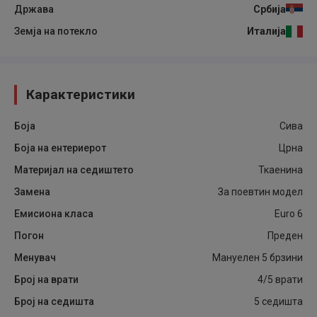
Држава
Србија
Земја на потекло
Италија
Карактеристики
Боја
Сива
Боја на ентериерот
Црна
Материјал на седиштето
Ткаенина
Замена
За поевтин модел
Емисиона класа
Euro 6
Погон
Преден
Менувач
Мануелен 5 брзини
Број на врати
4/5 врати
Број на седишта
5 седишта