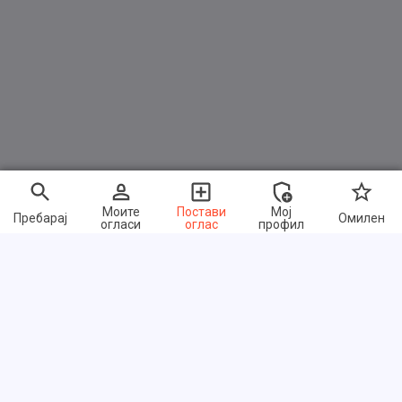
Моите
Постави
Мој
Пребарај
Омилен
огласи
оглас
профил
Брзи линкови