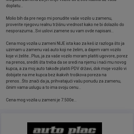
doplatu...
Fantastično vozilo, kako za svakodnevne potrebe,
Molio bih da pre nego mi ponudite vaše vozilo u zamenu,
tako i za dalja putovanja.. Jako mali potrošač i jeftina
proverite njegovu realnu tržišnu vrednost kako ne bi dolazilo do
cena registracije..
nesporazuma...Svi uslovi zamene su vam ovde napisani...
Cena mog vozila u zameni NIJE ista kao za keš iz razloga što ja
Od opreme poseduje: Klimu, Alu felne, Zatamnjena
uzimam u zamenu vaš auto koji ne želim, a dajem vam vozilo
stakla sa atestom na sebi, Svetla za maglu, Parking
koje vi želite...Plus, ja za vaše vozilo moram platiti ugovore, porez
senzore pozadi, Centralnu bravu, Daljinsko
na prenos, srediti šta treba da se sredi na njemu i naći mu novog
zaključavanje, 2 Kod ključa, Fabrička multimedija,
kupca, a za moj auto takođe platiti PDV državi, dok moje vozilo vi
dobijate na ime kupca bez ikakvih troškova poreza na
Sportska sedišta, Električni podizači prozora napred,
prenos...Što znači da ja, prihvatajući vašu ponudu za zamenu,
ABS, Sportski volan sa komandama na sebi,
činim vama uslugu a to ima svoju cenu...
Električne retrovizore sa grejačima, Senzore za
pritisak u gumama, Bord kompjuter, Mp3 muziku,
Cena mog vozila u zameni je 7.500e...
USB I AUX priključak, Rezervni točak, Vazdušne
jastuke itd.
Sva naša vozila, za razliku od većine koja se u