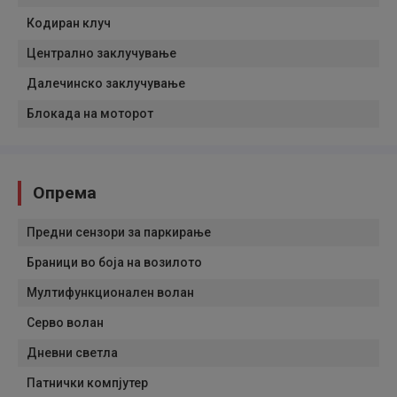
Кодиран клуч
Централно заклучување
Далечинско заклучување
Блокада на моторот
Опрема
Предни сензори за паркирање
Браници во боја на возилото
Мултифункционален волан
Серво волан
Дневни светла
Патнички компјутер