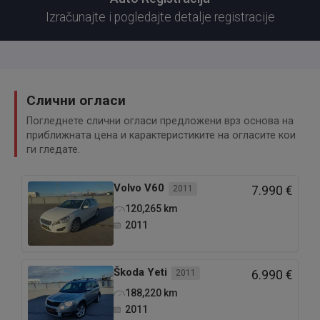
Izračunajte i pogledajte detalje registracije
Слични огласи
Погледнете слични огласи предложени врз основа на
приближната цена и карактеристиките на огласите кои
ги гледате.
Volvo
V60
2011
7.990 €
120,265
km
2011
Škoda
Yeti
2011
6.990 €
188,220
km
2011