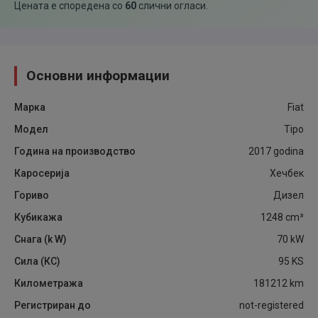
Цената е споредена со
60
слични огласи
.
Основни информации
Марка
Fiat
Модел
Tipo
Година на производство
2017
godina
Каросерија
Хечбек
Гориво
Дизел
Кубикажа
1248
cm³
Снага (k W)
70
kW
Сила (КС)
95
KS
Километража
181212
km
Регистриран до
not-registered