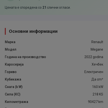
Цената е споредена со
21
слични огласи
.
Основни информации
Марка
Renault
Модел
Megane
Година на производство
2022
godina
Каросерија
Хечбек
Гориво
Електричен
Кубикажа
Да
cm³
Снага (k W)
160
kW
Сила (КС)
218
KS
Километража
90427
km