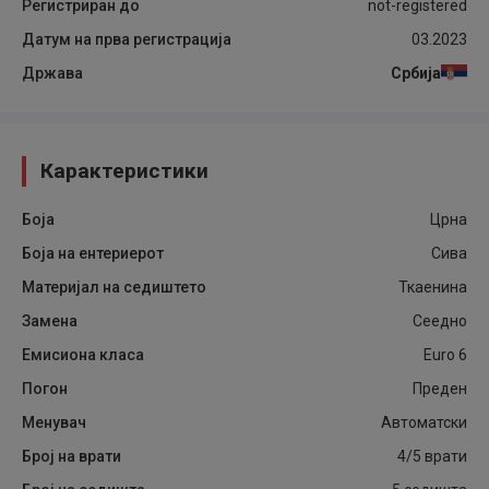
Регистриран до
not-registered
Датум на прва регистрација
03.2023
Држава
Србија
Карактеристики
Боја
Црна
Боја на ентериерот
Сива
Материјал на седиштето
Ткаенина
Замена
Сеедно
Емисиона класа
Euro 6
Погон
Преден
Менувач
Автоматски
Број на врати
4/5 врати