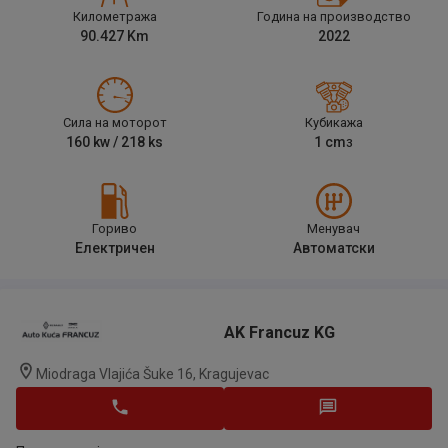
Километража
Година на производство
90.427
Km
2022
Сила на моторот
Кубикажа
160
kw /
218
ks
1
cm
3
Гориво
Менувач
Електричен
Автоматски
AK Francuz KG
Miodraga Vlajića Šuke 16, Kragujevac