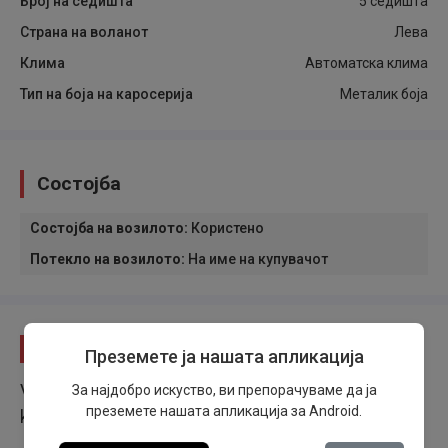
Број на седишта
5 седишта
Страна на воланот
Лева
Клима
Автоматска клима
Тип на боја на каросерија
Металик боја
Состојба
Состојба на возилото
:
Користено
Потекло на возилото
:
На име на купувачот
Опис
Преземете ја нашата апликација
Vozilo iz uvoza, redovno održavano sa originalnom
За најдобро искуство, ви препорачуваме да ја
преземете нашата апликација за Android.
kilometražom.