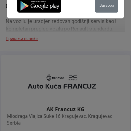
Datum prve registracije vozila je 01.03.2023.
Затвори
Na vozilu je uradjen redovan godišnji servis kao i
kompletan pregled vozila po Renault standardu.
Прикажи повеќе
Budući vlasnik pri kupovini vozila dobija na poklon
kabal za punjenje na stacionarnim punjačima kao i
punjač za kućnu upotrebu.
Model sa baterijom od 60kW . Maksimalni domet sa
jednim punjenjem po fabričkim specifikacijama je
do 470km.
**Garancija na vozilu u trajanju od 1 godine ili 10.000
AK Francuz KG
Km.**
Miodraga Vlajica Suke 16 Kragujevac
,
Kragujevac
Serbia
Cena vozila je sa uračunatim troškovima, kupcu