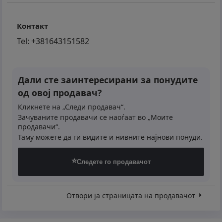
ostaje samo registracija.
Контакт
Mogućnost zamene Vašeg vozila za vozilo iz naše
Tel:
+381643151582
ponude.
Pored gotovinskog plaćanja, nudimo Vam i odloženo
Дали сте заинтересирани за понудите
plaćanje
од овој продавач?
Кликнете на „Следи продавач“.
***Uslovi finansiranja:***
Зачуваните продавачи се наоѓаат во „Моите
продавачи“.
*Kredit bez odlaska u banku, završava se sve kod
Таму можете да ги видите и нивните најнови понуди.
nas u salonu,
⭐
Следете го продавачот
*Kredit - indeksiran u EUR
- sa fiksnom promo kamatnom stopom od 5.39% na
Отвори ја страницата на продавачот
godišnjem nivou
- rok otplate od 13 do 84 meseca