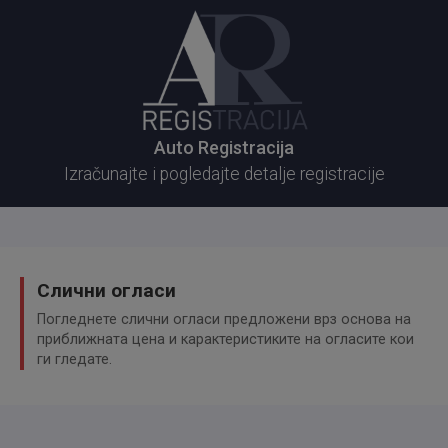
vozila, posetite nas ili kontaktirajte.
Hvala Vam što ste pregledali naš oglas!!!
Vaša Auto kuća Francuz
Auto Registracija
Izračunajte i pogledajte detalje registracije
Слични огласи
Погледнете слични огласи предложени врз основа на
приближната цена и карактеристиките на огласите кои
ги гледате.