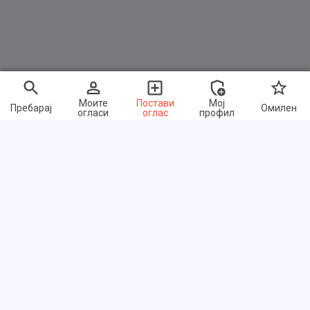
Моите
Постави
Мој
Пребарај
Омилен
огласи
оглас
профил
Брзи линкови
Често поставувани прашања
За нас