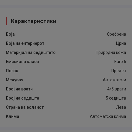
Карактеристики
Боја
Сребрена
Боја на ентериерот
Црна
Материјал на седиштето
Природна кожа
Емисиона класа
Euro 6
Погон
Преден
Менувач
Автоматски
Број на врати
4/5 врати
Број на седишта
5 седишта
Страна на воланот
Лева
Клима
Автоматска клима