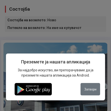
Состојба
Состојба на возилото
:
Ново
Потекло на возилото
:
На име на купувачот
Преземете ја нашата апликација
За најдобро искуство, ви препорачуваме да ја
преземете нашата апликација за Android.
Затвори