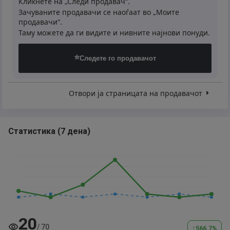
Кликнете на „Следи продавач“.
Зачуваните продавачи се наоѓаат во „Моите
продавачи“.
Таму можете да ги видите и нивните најнови понуди.
⭐
Следете го продавачот
Отвори ја страницата на продавачот
Статистика
(
7 дена
)
20
/
70
↑
566.7
%