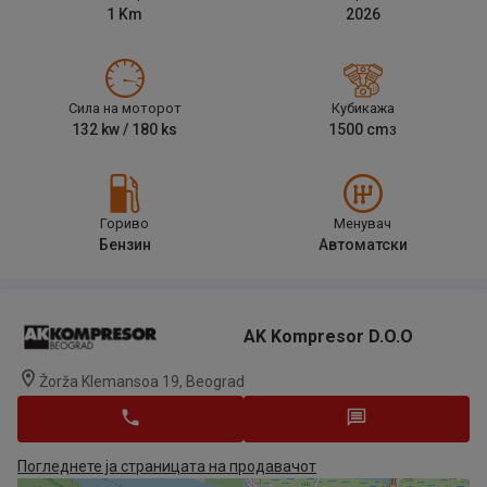
1
Km
2026
Сила на моторот
Кубикажа
132
kw /
180
ks
1500
cm
3
Гориво
Менувач
Бензин
Автоматски
AK Kompresor D.o.o
Žorža Klemansoa 19, Beograd
Погледнете ја страницата на продавачот