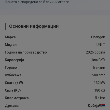
Цената е споредена со
8
слични огласи
.
Основни информации
Марка
Changan
Модел
UNI-T
Година на производство
2026
godina
Каросерија
Џип/СУВ
Гориво
Бензин
Кубикажа
1500
cm³
Снага (k W)
132
kW
Сила (КС)
180
KS
Километража
Да
km
Држава
Србија