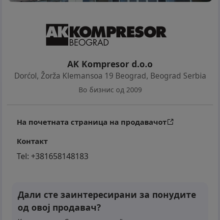
AK Kompresor d.o.o
Dorćol, Žorža Klemansoa 19 Beograd
,
Beograd Serbia
Во бизнис од 2009
На почетната страница на продавачот
Контакт
Tel:
+381658148183
Дали сте заинтересирани за понудите
од овој продавач?