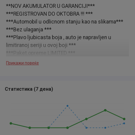
**NOV AKUMULATOR U GARANCIJI***
***REGISTROVAN DO OKTOBRA !!! ***
***Automobil u odlicnom stanju kao na slikama***
***Bez ulaganja ***
***Plavo ljubicasta boja , auto je napravljen u
limitiranoj seriji u ovoj boji ***
***Paket opreme LIMITED ***
***Mehanicki odlican utegnut na trapu ‚jako mali
Прикажи повеќе
potrosac***
***Enterijer lepo ocuvan***
***Klima ispravna lepo hladi***
Статистика
(
7 дена
)
***Garancija na kilometrazu***
***Gume odlicne 2 nove zimske i 2 letnje ***
***Pogodan za pocetnike***
PRENOS OBAVEZAN !!!!
Za vise informacija pozovite
Srecna kupovina