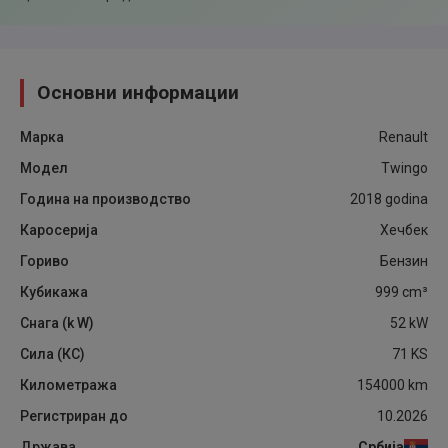
Основни информации
Марка
Renault
Модел
Twingo
Година на производство
2018
godina
Каросерија
Хечбек
Гориво
Бензин
Кубикажа
999
cm³
Снага (k W)
52
kW
Сила (КС)
71
KS
Километража
154000
km
Регистриран до
10.2026
Држава
Србија