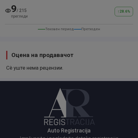
9
/
215
↑
28.6
%
прегледи
Тековен период
Претходен
Оцена на продавачот
Сè уште нема рецензии.
Auto Registracija