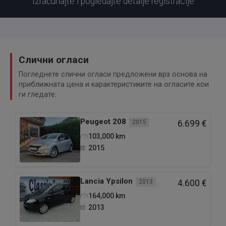
Izračunajte i pogledajte detalje registracije
Слични огласи
Погледнете слични огласи предложени врз основа на
приближната цена и карактеристиките на огласите кои
ги гледате.
Peugeot
208
2015
6.699 €
103,000
km
2015
Lancia
Ypsilon
2013
4.600 €
164,000
km
2013