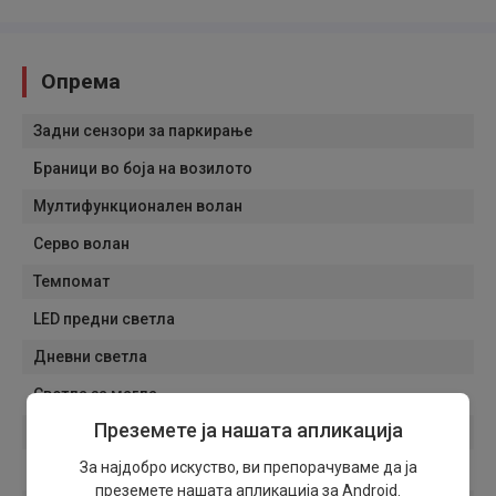
Опрема
Задни сензори за паркирање
Браници во боја на возилото
Мултифункционален волан
Серво волан
Темпомат
LED предни светла
Дневни светла
Светла за магла
Преземете ја нашата апликација
Патнички компјутер
За најдобро искуство, ви препорачуваме да ја
Грејачи на ретровизорите
преземете нашата апликација за Android.