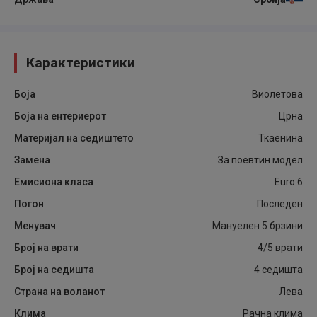
Карактеристики
Боја
Виолетова
Боја на ентериерот
Црна
Материјал на седиштето
Ткаенина
Замена
За поевтин модел
Емисиона класа
Euro 6
Погон
Последен
Менувач
Мануелен 5 брзини
Број на врати
4/5 врати
Број на седишта
4 седишта
Страна на воланот
Лева
Клима
Рачна клима