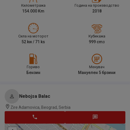
Километража
Година на производство
154.000
Km
2018
Сила на моторот
Кубикажа
52
kw /
71
ks
999
cm
3
Гориво
Менувач
Бензин
Мануелен 5 брзини
Nebojsa Balac
Zire Adamovica, Beograd, Serbia