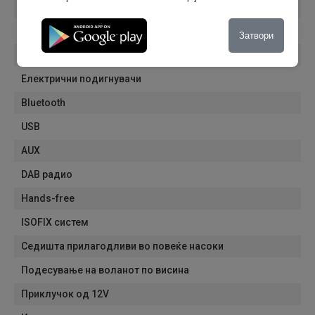
Електрични ретровизори
Алуминиумски фелни
Затвори
Тонирани стакла
Електрични подигнувачи
Bluetooth
USB
AUX
DAB радио
Hands-free
ISOFIX систем
Седишта прилагодливи во повеќе насоки
Подесување на воланот по висина
Приклучок од 12V