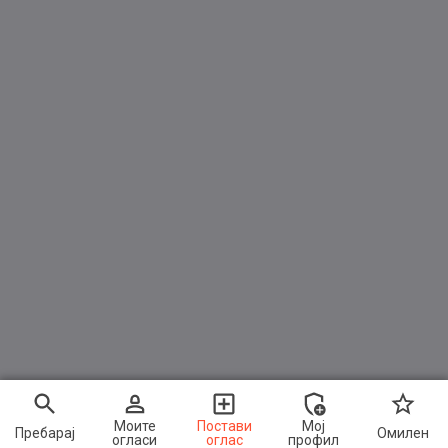
Моите
Постави
Мој
Пребарај
Омилен
огласи
оглас
профил