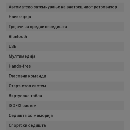
Автоматско затемнување на внатрешниот ретровизор
Навигација
Грејачи на предните седишта
Bluetooth
USB
Мултимедија
Hands-free
Гласовни команди
Старт-стоп систем
Виртуелна табла
ISOFIX систем
Седишта со меморија
Спортски седишта