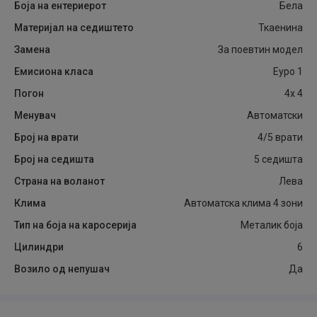
Боја на ентериерот
Бела
Материјал на седиштето
Ткаенина
Замена
За поевтин модел
Емисиона класа
Еуро 1
Погон
4x 4
Менувач
Автоматски
Број на врати
4/5 врати
Број на седишта
5 седишта
Страна на воланот
Лева
Клима
Автоматска клима 4 зони
Тип на боја на каросерија
Металик боја
Цилиндри
6
Возило од непушач
Да