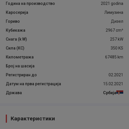
Година на производство
2021
godina
Каросерија
Лимузина
Гориво
Дизел
Кубикажа
2967
cm³
Снага (k W)
257
kW
Сила (КС)
350
KS
Километража
67485
km
Број на шасија
Регистриран до
02.2021
Датум на прва регистрација
15.02.2021
Држава
Србија
Карактеристики