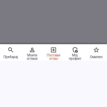
Моите
Постави
Мој
Пребарај
Омилен
огласи
оглас
профил
Брзи линкови