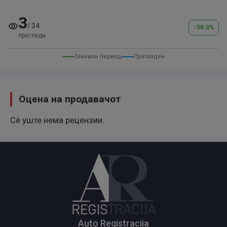
3
/
34
↑
50.0
%
прегледи
Тековен период
Претходен
Оцена на продавачот
Сè уште нема рецензии.
Auto Registracija