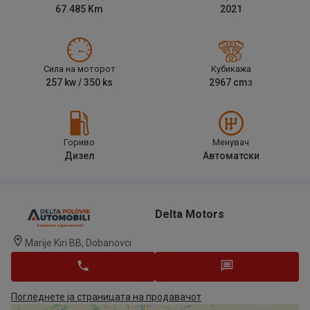
67.485
Km
2021
Сила на моторот
Кубикажа
257
kw /
350
ks
2967
cm
3
Гориво
Менувач
Дизел
Автоматски
Delta Motors
Marije Kiri BB, Dobanovci
Погледнете ја страницата на продавачот