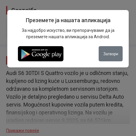
Состојба
Преземете ја нашата апликација
Состојба на возилото
:
Користено
За најдобро искуство, ви препорачуваме да ја
Потекло на возилото
:
Домашни таблички
преземете нашата апликација за Android.
Затвори
Опис
Audi S6 30TDI S Quattro vozilo je u odličnom stanju,
kupljeno od lizing kuće u Luxsemburgu, redovno
održavano sa kompletnom servisnom istorijom.
Vozilo je detaljno pregledano u servisu Delta Auto
servis. Mogućnost kupovine vozila putem kredita,
finansijskog i operativnog lizinga. Na vozilu je
uradjen redovan servis 9.2025. na 66.571km.
Прикажи повеќе