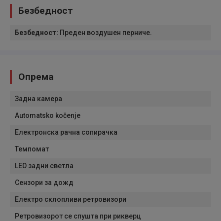
Безбедност
Безбедност
:
Преден воздушен перниче.
Опрема
Задна камера
Automatsko kočenje
Електронска рачна сопирачка
Темпомат
LED задни светла
Сензори за дожд
Електро склопливи ретровизори
Ретровизорот се спушта при рикверц