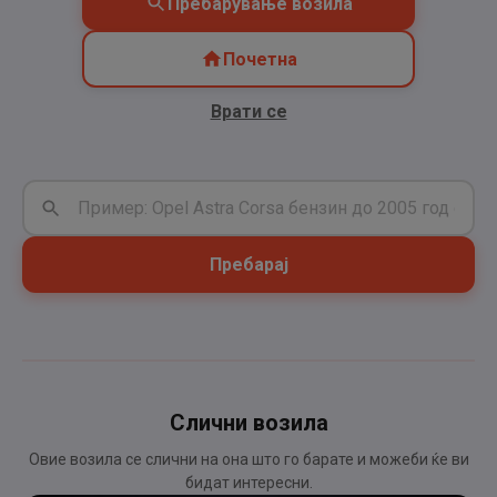
Пребарување возила
Почетна
Врати се
Пребарај
Слични возила
Овие возила се слични на она што го барате и можеби ќе ви
бидат интересни.