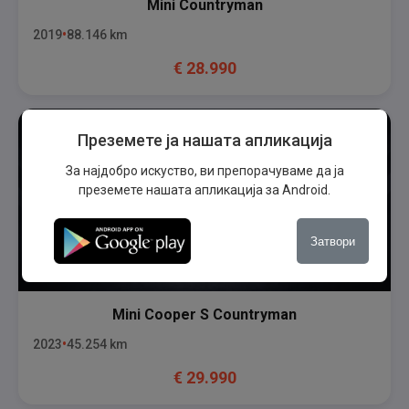
Mini
Countryman
2019
88.146
km
€
28.990
Преземете ја нашата апликација
За најдобро искуство, ви препорачуваме да ја
преземете нашата апликација за Android.
Затвори
Mini
Cooper S Countryman
2023
45.254
km
€
29.990