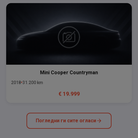
Mini
Cooper Countryman
2018
31.200
km
€
19.999
Погледни ги сите огласи