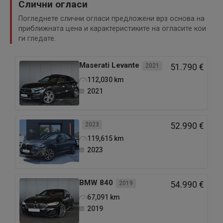
Слични огласи
Погледнете слични огласи предложени врз основа на
приближната цена и карактеристиките на огласите кои
ги гледате.
Maserati
Levante
2021
51.790 €
112,030
km
2021
2023
52.990 €
119,615
km
2023
BMW
840
2019
54.990 €
67,091
km
2019