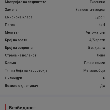
Материјал на седиштето
Ткаенина
Замена
За поевтин модел
Емисиона класа
Еуро 1
Погон
4x 4
Менувач
Автоматски
Број на врати
4/5 врати
Број на седишта
5 седишта
Страна на воланот
Лева
Клима
Рачна клима
Тип на боја на каросерија
Металик боја
Цилиндри
6
Возило од непушач
Да
Безбедност