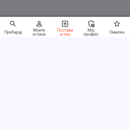
Моите
Постави
Мој
Пребарај
Омилен
огласи
оглас
профил
Брзи линкови
Често поставувани прашања
За нас
Услови на користење
Политика за приватност