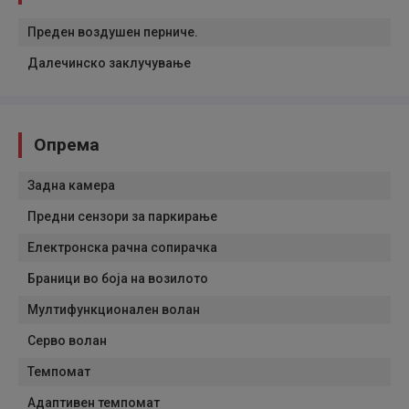
Преден воздушен перниче.
Далечинско заклучување
Опрема
Задна камера
Предни сензори за паркирање
Електронска рачна сопирачка
Браници во боја на возилото
Мултифункционален волан
Серво волан
Темпомат
Адаптивен темпомат