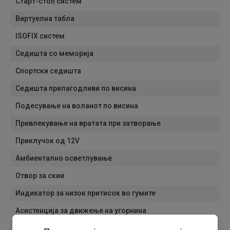
Старт-стоп систем
Виртуелна табла
ISOFIX систем
Седишта со меморија
Спортски седишта
Седишта прилагодливи по висина
Подесување на воланот по висина
Привлекување на вратата при затворање
Приклучок од 12V
Амбиентално осветлување
Отвор за скии
Индикатор за низок притисок во гумите
Асистенција за движење на угорнина
Наслон за рака