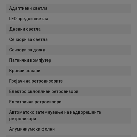
Адаптивни светла
LED предни светла
Дневни светла
Сензори за светла
Сензори за дожд
Патнички компјутер
Кровни носачи
Грејачи на ретровизорите
Електро склопливи ретровизори
Електрични ретровизори
Автоматско затемнување на надворешните
ретровизори
Алуминиумски фелни