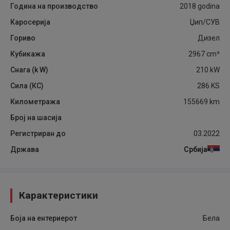
Година на производство
2018
godina
Каросерија
Џип/СУВ
Гориво
Дизел
Кубикажа
2967
cm³
Снага (k W)
210
kW
Сила (КС)
286
KS
Километража
155669
km
Број на шасија
Регистриран до
03.2022
Држава
Србија
Карактеристики
Боја на ентериерот
Бела