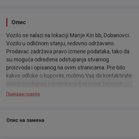
Опис
Vozilo se nalazi na lokaciji Marije Kiri bb, Dobanovci.
Vozilo u odličnom stanju, redovno održavano.
Prodavac zadržava pravo izmene podataka, tako da
su moguća određena odstupanja stvarnog
proizvoda i opisanog na ovim stranicama. Pre bilo
kakve odluke o kupovini, molimo Vas da kontaktirate
našeg prodajnog savetnika radi provere tačnosti
podataka.
Прикажи повеќе
Опис на замена