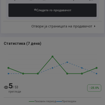
⭐
Следете го продавачот
Отвори ја страницата на продавачот
Статистика
(
7 дена
)
5
/
53
↑
25.0
%
прегледи
Тековен период
Претходен