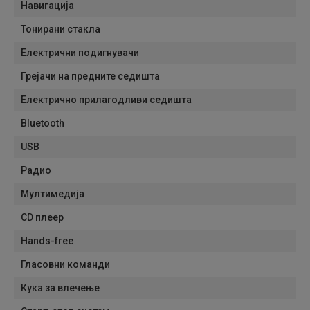
Навигација
Тонирани стакла
Електрични подигнувачи
Грејачи на предните седишта
Електрично прилагодливи седишта
Bluetooth
USB
Радио
Мултимедија
CD плеер
Hands-free
Гласовни команди
Кука за влечење