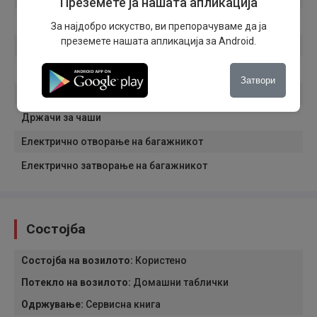
Преземете ја нашата апликација
Apple Car Play
За најдобро искуство, ви препорачуваме да ја
преземете нашата апликација за Android.
Android Auto
DPF филтер
Затвори
Кожен волан
Држачи за чаши
Електрично отворање на багажникот
Електрично затворање на багажникот
Состојба
Состојба на возилото
:
Користено
Потекло на возилото
:
Домашни таблички
Одржување
:
Сервисна книга