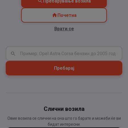
Пребарување возила
Почетна
Врати се
Пребарај
Слични возила
Овие возила се слични на она што го барате и можеби ќе ви
бидат интересни.