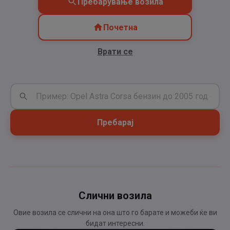
Пребарување возила
Почетна
Врати се
Пребарај
Слични возила
Овие возила се слични на она што го барате и можеби ќе ви
бидат интересни.