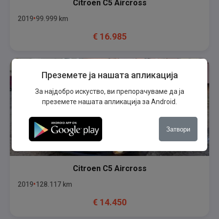
Citroen
C5 Aircross
2019
99.999
km
€
16.985
Преземете ја нашата апликација
За најдобро искуство, ви препорачуваме да ја
преземете нашата апликација за Android.
Затвори
Citroen
C5 Aircross
2019
128.117
km
€
14.450