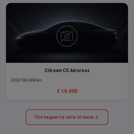
Citroen
C5 Aircross
2023
58.038
km
€
19.490
Погледни ги сите огласи