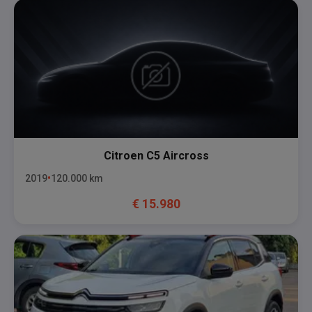
Citroen
C5 Aircross
2019
120.000
km
€
15.980