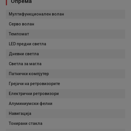
Опрема
Мултифункционален волан
Серво волан
Темпомат
LED предни светла
Дневни светла
Светла за магла
Патнички компјутер
Грејачи на ретровизорите
Електрични ретровизори
Алуминиумски фелни
Навигација
Тонирани стакла