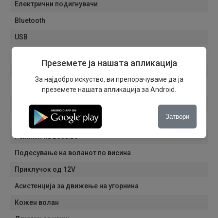
Електрични подигнувачи
Bluetooth
USB
Радио
Преземете ја нашата апликација
Мултимедија
За најдобро искуство, ви препорачуваме да ја
Тврд диск
преземете нашата апликација за Android.
Hands-free
Затвори
ISOFIX систем
Режими на возење
Подесување на воланот по висина
Приклучок од 12V
Асистенција за движење на угорнина
Кожен волан