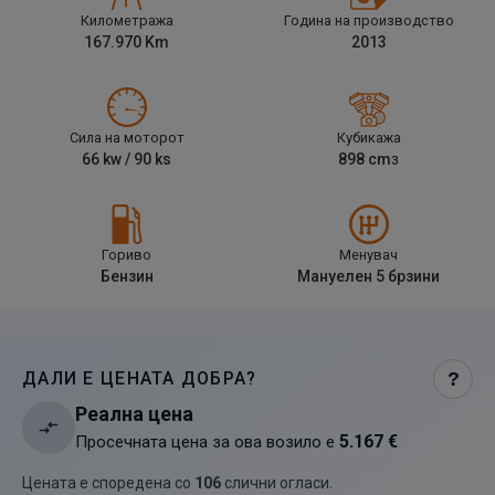
Километража
Година на производство
167.970
Km
2013
Сила на моторот
Кубикажа
66
kw /
90
ks
898
cm
3
Гориво
Менувач
Бензин
Мануелен 5 брзини
ДАЛИ Е ЦЕНАТА ДОБРА?
?
Реална цена
5.167 €
Просечната цена за ова возило е
Цената е споредена со
106
слични огласи
.