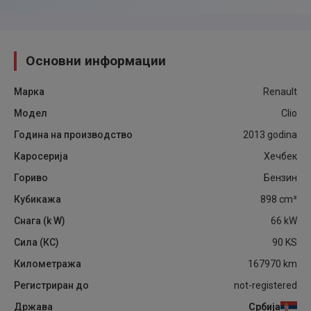
Основни информации
Марка
Renault
Модел
Clio
Година на производство
2013
godina
Каросерија
Хечбек
Гориво
Бензин
Кубикажа
898
cm³
Снага (k W)
66
kW
Сила (КС)
90
KS
Километража
167970
km
Регистриран до
not-registered
Држава
Србија