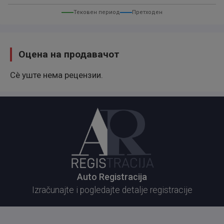
--Dve kartice
Тековен период
Претходен
--Servisna knjiga
--Auto je u perfektnom stanju
Оцена на продавачот
Сè уште нема рецензии.
Auto Registracija
Izračunajte i pogledajte detalje registracije