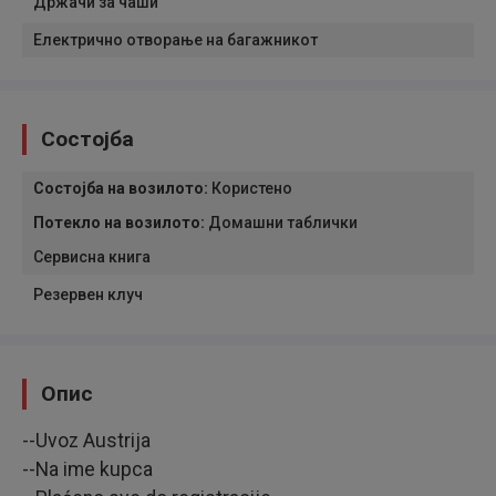
Држачи за чаши
Електрично отворање на багажникот
Состојба
Состојба на возилото
:
Користено
Потекло на возилото
:
Домашни таблички
Сервисна книга
Резервен клуч
Опис
--Uvoz Austrija
--Na ime kupca