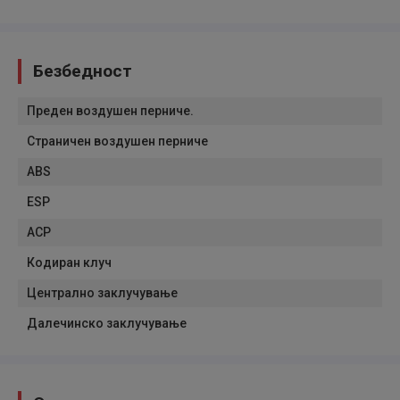
Безбедност
Преден воздушен перниче.
Страничен воздушен перниче
ABS
ESP
АСР
Кодиран клуч
Централно заклучување
Далечинско заклучување