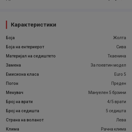
Карактеристики
Боја
Жолта
Боја на ентериерот
Сива
Материјал на седиштето
Ткаенина
Замена
За поевтин модел
Емисиона класа
Euro 5
Погон
Преден
Менувач
Мануелен 5 брзини
Број на врати
4/5 врати
Број на седишта
5 седишта
Страна на воланот
Лева
Клима
Рачна клима