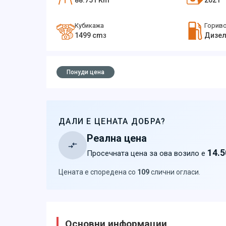
88.751
Km
2021
Кубикажа
Горив
1499
cm
Дизе
3
Понуди цена
ДАЛИ Е ЦЕНАТА ДОБРА?
Реална цена
14.5
Просечната цена за ова возило е
Цената е споредена со
109
слични огласи
.
Основни информации