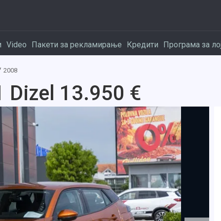
и
Video
Пакети за рекламирање
Кредити
Програма за ло
2008
 Dizel 13.950 €