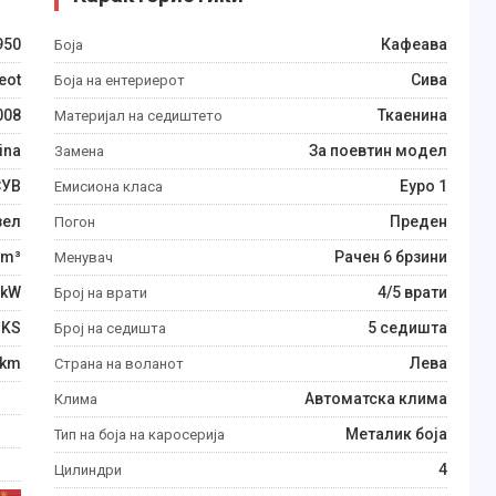
950
Кафеава
Боја
eot
Сива
Боја на ентериерот
008
Ткаенина
Материјал на седиштето
ina
За поевтин модел
Замена
СУВ
Еуро 1
Емисиона класа
зел
Преден
Погон
m³
Рачен 6 брзини
Менувач
kW
4/5 врати
Број на врати
KS
5 седишта
Број на седишта
km
Лева
Страна на воланот
Автоматска клима
Клима
Металик боја
Тип на боја на каросерија
4
Цилиндри