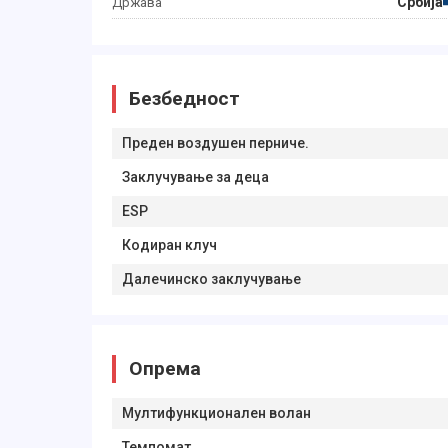
Србија
Држава
Безбедност
Преден воздушен перниче.
Заклучување за деца
ESP
Кодиран клуч
Далечинско заклучување
Опрема
Мултифункционален волан
Темпомат