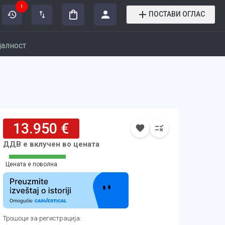
1
ПОСТАВИ ОГЛАС
јалност
13.950 €
ДДВ е вклучен во цената
Цената е поволна
Трошоци за регистрација
: