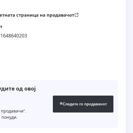
етната страница на продавачот
т
81648640203
дите од овој
⭐
Следете го продавачот
 продавачи“.
 понуди.