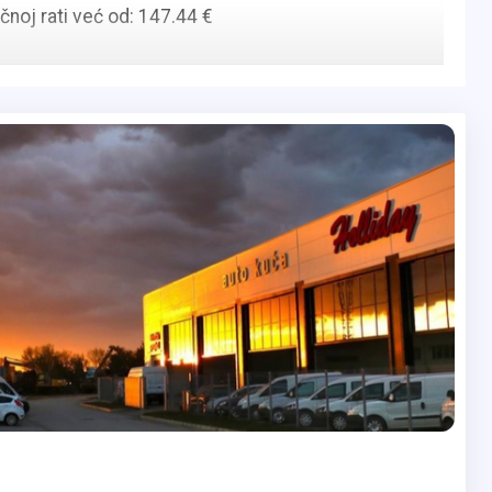
noj rati već od: 147.44 €