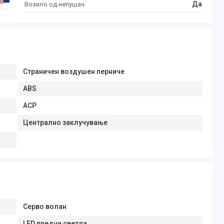
Да
Возило од непушач
Страничен воздушен перниче
ABS
АСР
Централно заклучување
Серво волан
LED предни светла