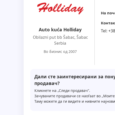
На поч
Контак
Auto kuća Holliday
Tel:
+3
Obilazni put bb Šabac
,
Šabac
Serbia
Во бизнис од 2007
Дали сте заинтересирани за пону
продавач?
Кликнете на „Следи продавач“.
Зачуваните продавачи се наоѓаат во „Моите
Таму можете да ги видите и нивните најнови