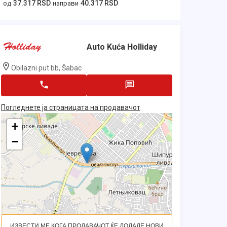
37.317 RSD
40.317 RSD
од
направи
Auto Kuća Holliday
Obilazni put bb, Šabac
Погледнете ја страницата на продавачот
+
−
ИЗВЕСТИ МЕ КОГА ПРОДАВАЧОТ ЌЕ ДОДАДЕ НОВИ