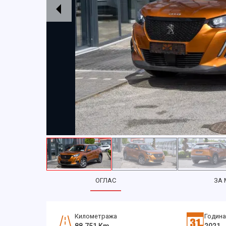
ОГЛАС
ЗА
Километража
Година