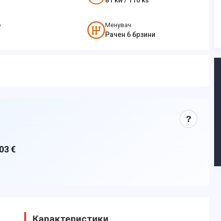
81
kw /
110
ks
о
Менувач
л
Рачен 6 брзини
?
03 €
Карактеристики