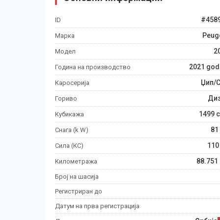
#
458
ID
Peug
Марка
2
Модел
2021
god
Година на производство
Џип/
Каросерија
Ди
Гориво
1499
c
Кубикажа
81
Снага (k W)
110
Сила (КС)
88.751
Километража
Број на шасија
Регистриран до
Датум на прва регистрација