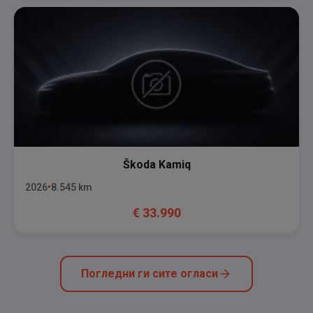
Škoda
Kamiq
2026
8.545
km
€
33.990
Погледни ги сите огласи