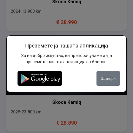
Škoda
Kamiq
2024
13.900
km
€
28.990
Преземете ја нашата апликација
За најдобро искуство, ви препорачуваме да ја
преземете нашата апликација за Android.
Затвори
Škoda
Kamiq
2025
23.800
km
€
28.890