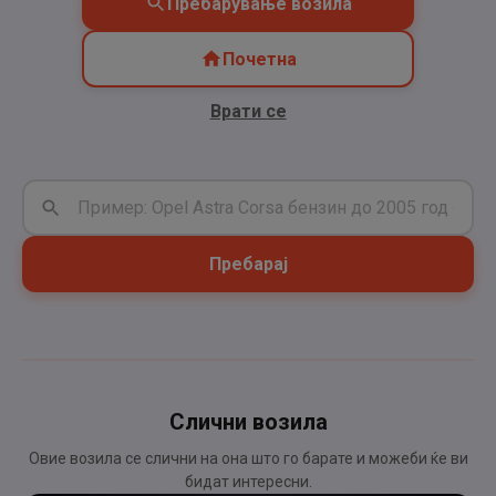
Пребарување возила
Почетна
Врати се
Пребарај
Слични возила
Овие возила се слични на она што го барате и можеби ќе ви
бидат интересни.