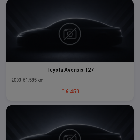
Toyota
Avensis T27
2003
61.585
km
€
6.450