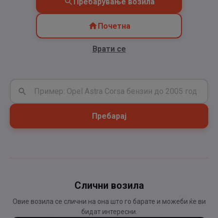
Пребарување возила
Почетна
Врати се
Пребарај
Слични возила
Овие возила се слични на она што го барате и можеби ќе ви
бидат интересни.