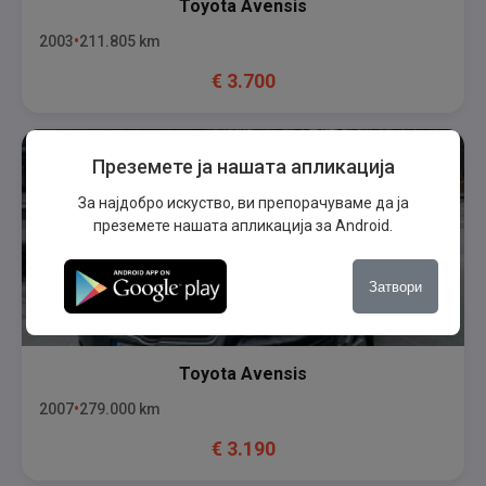
Toyota
Avensis
2003
211.805
km
€
3.700
Преземете ја нашата апликација
За најдобро искуство, ви препорачуваме да ја
преземете нашата апликација за Android.
Затвори
Toyota
Avensis
2007
279.000
km
€
3.190