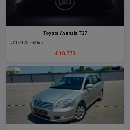
Toyota
Avensis T27
2015
120.258
km
€
10.770