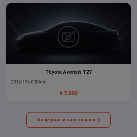
Toyota
Avensis T27
2012
174.000
km
€
7.990
Погледни ги сите огласи