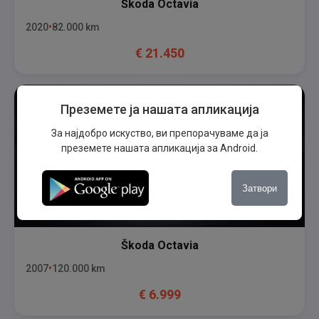
Škoda
Octavia
2020
82.000
km
€
21.450
Преземете ја нашата апликација
За најдобро искуство, ви препорачуваме да ја
преземете нашата апликација за Android.
Затвори
Škoda
Octavia
2007
120.000
km
€
6.999