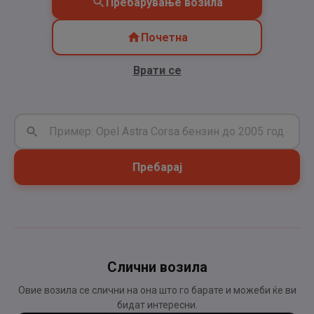
Пребарување возила
Почетна
Врати се
Пребарај
Слични возила
Овие возила се слични на она што го барате и можеби ќе ви
бидат интересни.