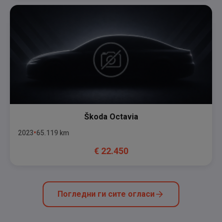
Škoda
Octavia
2023
65.119
km
€
22.450
Погледни ги сите огласи