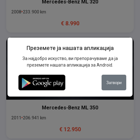
Mercedes-Benz
ML 320
2008
233.900
km
€
8.990
Преземете ја нашата апликација
За најдобро искуство, ви препорачуваме да ја
преземете нашата апликација за Android.
Затвори
Mercedes-Benz
ML 350
2011
206.941
km
€
12.950