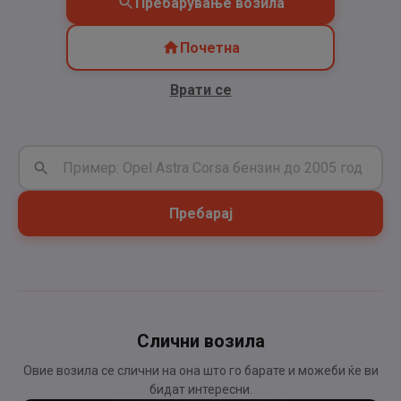
Пребарување возила
Почетна
Врати се
Пребарај
Слични возила
Овие возила се слични на она што го барате и можеби ќе ви
бидат интересни.