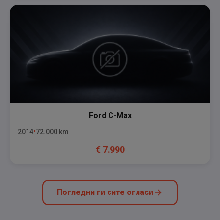
Ford
C-Max
2014
72.000
km
€
7.990
Погледни ги сите огласи