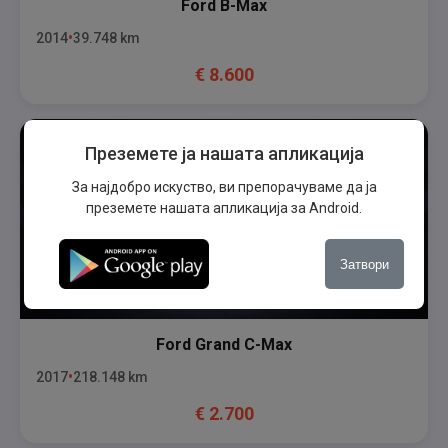
Ford
B-Max
2014
39.748
km
€
8.600
Преземете ја нашата апликација
За најдобро искуство, ви препорачуваме да ја
преземете нашата апликација за Android.
Затвори
Ford
Grand C-Max
2017
218.148
km
€
2.700