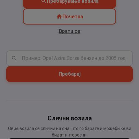
Пребарување возила
Почетна
Врати се
Пребарај
Слични возила
Овие возила се слични на она што го барате и можеби ќе ви
бидат интересни.