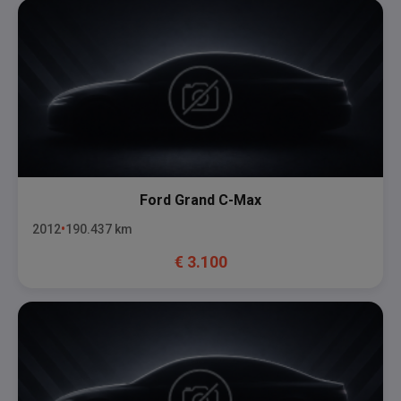
Ford
Grand C-Max
2012
190.437
km
€
3.100