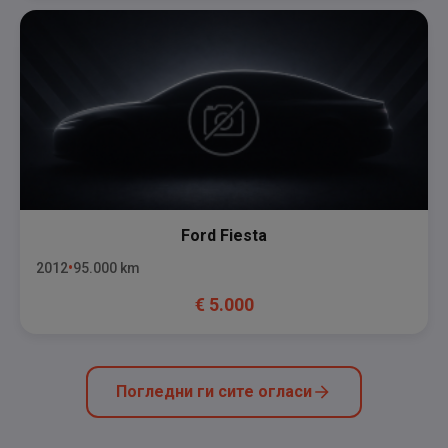
Ford
Fiesta
2012
95.000
km
€
5.000
Погледни ги сите огласи