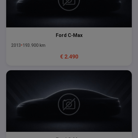
Ford
C-Max
2013
193.900
km
€
2.490