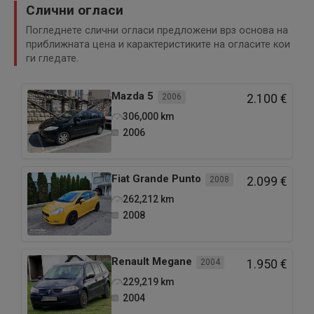
Слични огласи
Погледнете слични огласи предложени врз основа на
приближната цена и карактеристиките на огласите кои
ги гледате.
Mazda
5
2006
2.100 €
306,000
km
2006
Fiat
Grande Punto
2008
2.099 €
262,212
km
2008
Renault
Megane
2004
1.950 €
229,219
km
2004