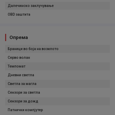
Далечинско заклучување
OBD заштита
Опрема
Браници во боја на возилото
Серво волан
Темпомат
Дневни светла
Светла за магла
Сензори за светла
Сензори за дожд
Патнички компјутер