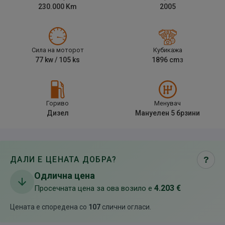
230.000
Km
2005
Сила на моторот
Кубикажа
77
kw /
105
ks
1896
cm
3
Гориво
Менувач
Дизел
Мануелен 5 брзини
ДАЛИ Е ЦЕНАТА ДОБРА?
?
Одлична цена
4.203 €
Просечната цена за ова возило е
Цената е споредена со
107
слични огласи
.