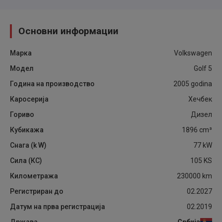
Основни информации
Марка
Volkswagen
Модел
Golf 5
Година на производство
2005
godina
Каросерија
Хечбек
Гориво
Дизел
Кубикажа
1896
cm³
Снага (k W)
77
kW
Сила (КС)
105
KS
Километража
230000
km
Регистриран до
02.2027
Датум на прва регистрација
02.2019