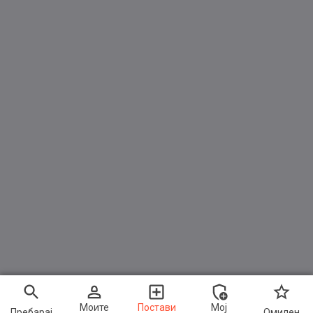
Моите
Постави
Мој
Пребарај
Омилен