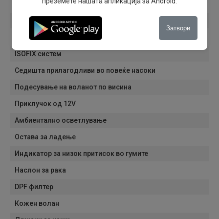
преземете нашата апликација за Android.
DAB радио
Hands-free
Затвори
Гласовни команди
ISOFIX систем
Седишта прилагодливи во повеќе насоки
Подесување на воланот по висина
Приклучок од 12V
Амбиентално осветлување
Остава за ладење
Индикатор за низок притисок во гумите
Наслон за рака
DPF филтер
Кожен волан