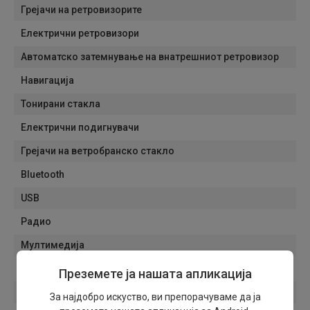
Грејачи на ретровизорите
Електрични ретровизори
Автоматско затемнување на внатрешниот ретровизор
Навигација
Тонирани стакла
Електрични подигнувачи
Грејачи на ветробранско стакло
Bluetooth
USB
Радио
Мултимедија
MP 3 плеер
Преземете ја нашата апликација
AUX
За најдобро искуство, ви препорачуваме да ја