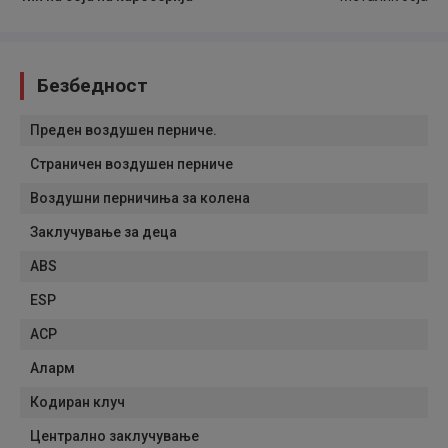
Безбедност
Преден воздушен перниче.
Страничен воздушен перниче
Воздушни перничиња за колена
Заклучување за деца
ABS
ESP
АСР
Аларм
Кодиран клуч
Централно заклучување