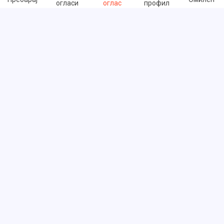
огласи
оглас
профил
Брзи линкови
Често поставувани прашања
За нас
Услови на користење
Политика за приватност
Размена на линкови
Цени
Корисничка поддршка - тикет