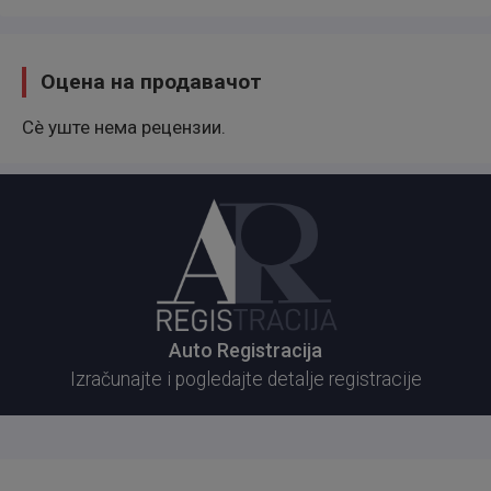
veći auto i ovaj nam je višak.
Оцена на продавачот
Registrovan je do februara 2027. godine
Сè уште нема рецензии.
Nisam preprodavac, niti profesionalni fotograf, auto
nije ni opran za slikanje kao što možete videti.
Prenos obavezan. Slobodno možete pisati na viber,
sms ili poziv.
Auto Registracija
Izračunajte i pogledajte detalje registracije