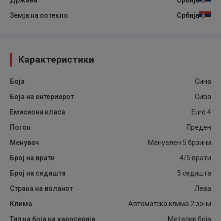
Држава
Србија
Земја на потекло
Србија
Карактеристики
Боја
Сина
Боја на ентериерот
Сива
Емисиона класа
Euro 4
Погон
Преден
Менувач
Мануелен 5 брзини
Број на врати
4/5 врати
Број на седишта
5 седишта
Страна на воланот
Лева
Клима
Автоматска клима 2 зони
Тип на боја на каросерија
Металик боја