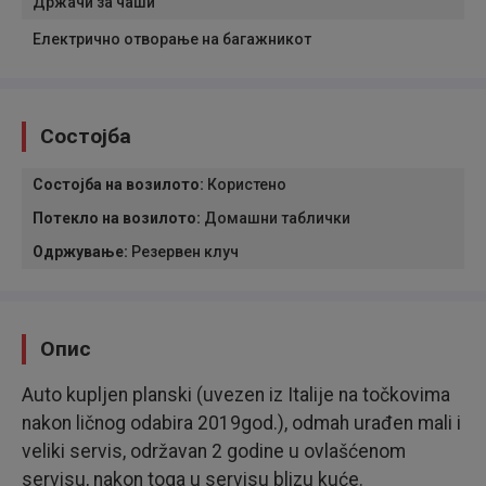
Држачи за чаши
Електрично отворање на багажникот
Состојба
Состојба на возилото
:
Користено
Потекло на возилото
:
Домашни таблички
Одржување
:
Резервен клуч
Опис
Auto kupljen planski (uvezen iz Italije na točkovima
nakon ličnog odabira 2019god.), odmah urađen mali i
veliki servis, održavan 2 godine u ovlašćenom
servisu, nakon toga u servisu blizu kuće.