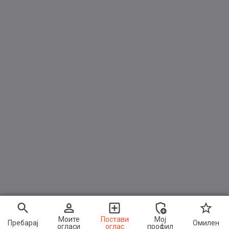
Моите
Постави
Мој
Пребарај
Омилен
огласи
оглас
профил