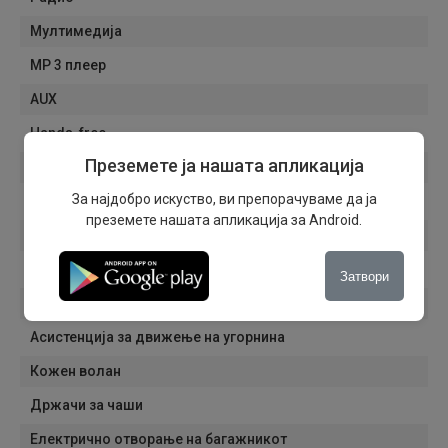
Мултимедија
MP 3 плеер
AUX
Hands-free
Преземете ја нашата апликација
Гласовни команди
За најдобро искуство, ви препорачуваме да ја
ISOFIX систем
преземете нашата апликација за Android.
Подесување на воланот по висина
Приклучок од 12V
Затвори
Остава за ладење
Асистенција за движење на угорнина
Кожен волан
Држачи за чаши
Електрично отворање на багажникот