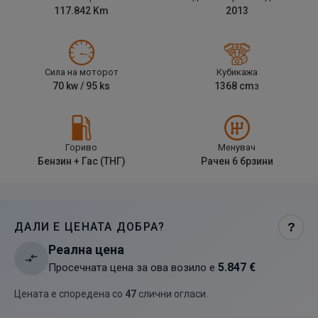
117.842
Km
2013
Сила на моторот
Кубикажа
70
kw /
95
ks
1368
cm
3
Гориво
Менувач
Бензин + Гас (ТНГ)
Рачен 6 брзини
ДАЛИ Е ЦЕНАТА ДОБРА?
?
Реална цена
5.847 €
Просечната цена за ова возило е
Цената е споредена со
47
слични огласи
.