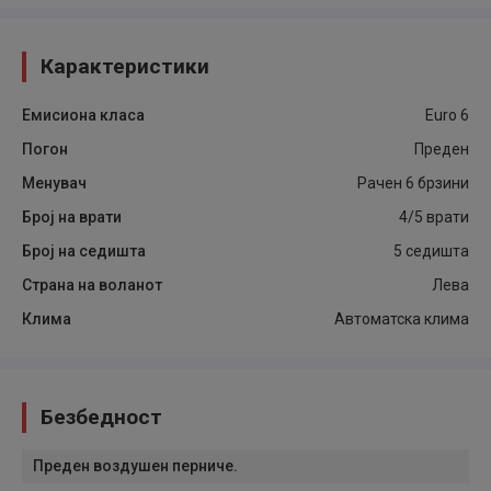
Карактеристики
Емисиона класа
Euro 6
Погон
Преден
Менувач
Рачен 6 брзини
Број на врати
4/5 врати
Број на седишта
5 седишта
Страна на воланот
Лева
Клима
Автоматска клима
Безбедност
Преден воздушен перниче.