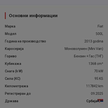
Основни информации
Марка
Fiat
Модел
500L
Година на производство
2013
godina
Каросерија
Моноволумен (Mini Van)
Гориво
Бензин + Гас (ТНГ)
Кубикажа
1368
cm³
Снага (k W)
70
kW
Сила (КС)
95
KS
Километража
117842
km
Регистриран до
09.2025
Држава
Србија