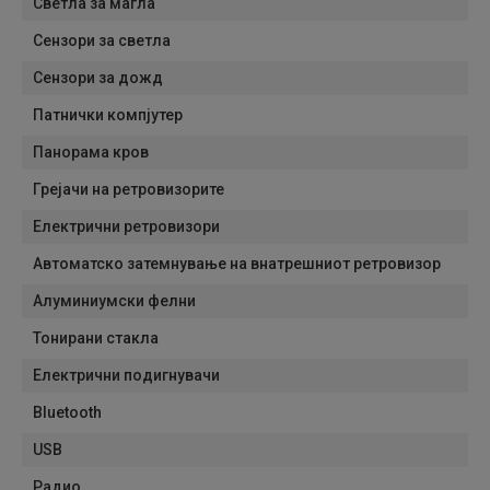
Светла за магла
Сензори за светла
Сензори за дожд
Патнички компјутер
Панорама кров
Грејачи на ретровизорите
Електрични ретровизори
Автоматско затемнување на внатрешниот ретровизор
Алуминиумски фелни
Тонирани стакла
Електрични подигнувачи
Bluetooth
USB
Радио