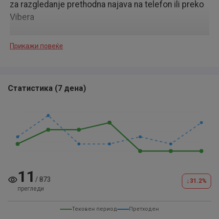
za razgledanje prethodna najava na telefon ili preko
Vibera
Прикажи повеќе
Статистика
(
7 дена
)
11
/
873
↓
31.2
%
прегледи
Тековен период
Претходен