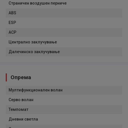
Страничен воздушен перниче
ABS
ESP
АСР
Централно заклучување
Далечинско заклучување
Опрема
Мултифункционален волан
Серво волан
Темпомат
Дневни светла