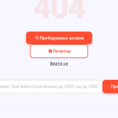
404
Пребарување возила
Почетна
Врати се
Пре