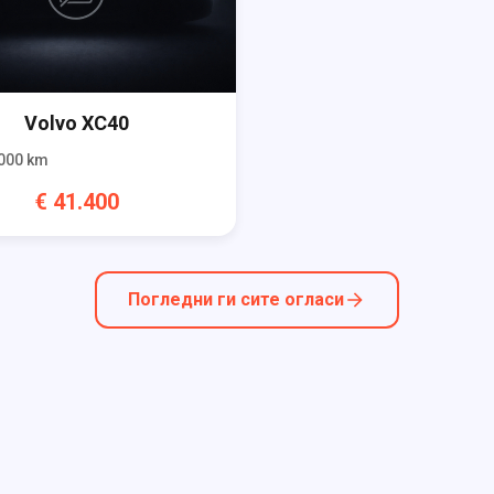
Volvo
XC40
000
km
€
41.400
Погледни ги сите огласи