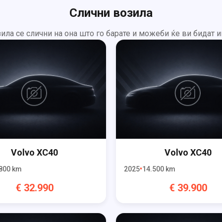
Слични возила
ила се слични на она што го барате и можеби ќе ви бидат и
Volvo
XC40
Volvo
XC40
800
km
2025
14.500
km
€
32.990
€
39.900