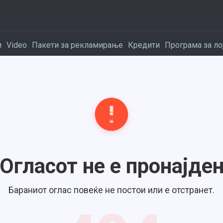
и
Video
Пакети за рекламирање
Кредити
Програма за ло
Огласот не е пронајде
Бараниот оглас повеќе не постои или е отстранет.