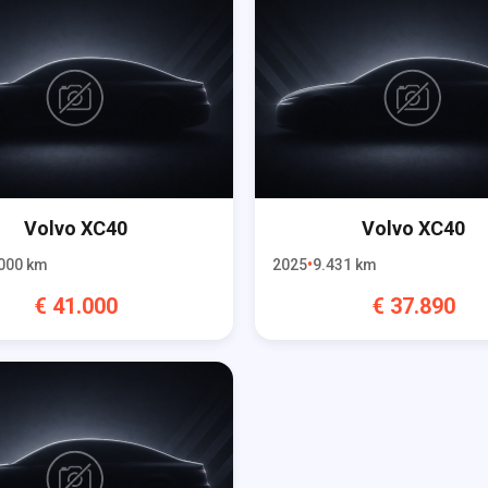
Volvo
XC40
Volvo
XC40
000
km
2025
9.431
km
€
41.000
€
37.890