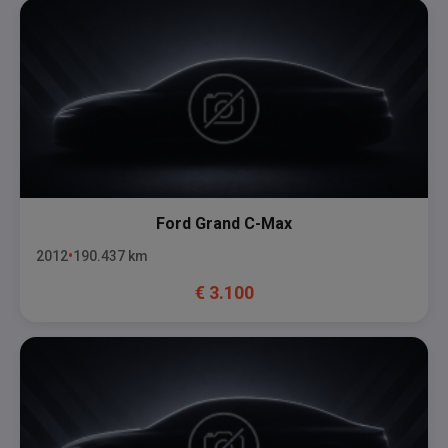
Ford
Grand C-Max
2012
190.437
km
€
3.100