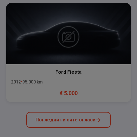
Ford
Fiesta
2012
95.000
km
€
5.000
Погледни ги сите огласи