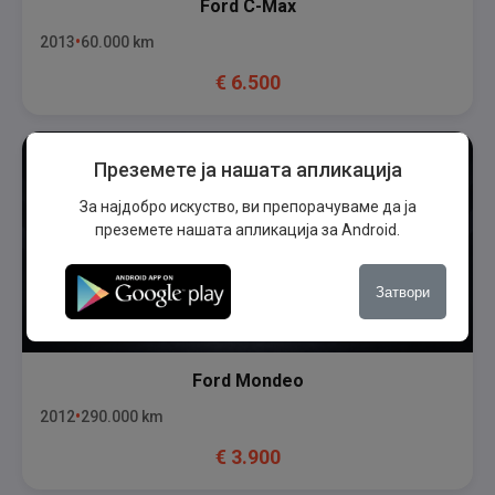
Ford
C-Max
2013
60.000
km
€
6.500
Преземете ја нашата апликација
За најдобро искуство, ви препорачуваме да ја
преземете нашата апликација за Android.
Затвори
Ford
Mondeo
2012
290.000
km
€
3.900