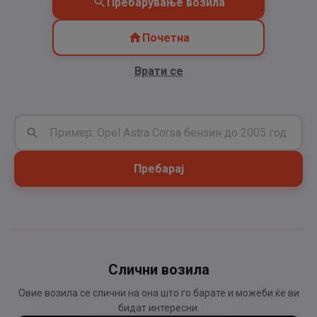
Пребарување возила
Почетна
Врати се
Пребарај
Слични возила
Овие возила се слични на она што го барате и можеби ќе ви
бидат интересни.