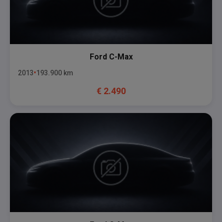
Ford
C-Max
2013
193.900
km
€
2.490