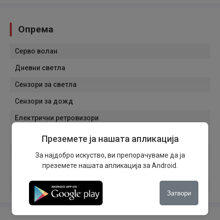
Опрема
Серво волан
Дневни светла
Сензори за светла
Сензори за дожд
Електрични ретровизори
Bluetooth
Преземете ја нашата апликација
USB
За најдобро искуство, ви препорачуваме да ја
преземете нашата апликација за Android.
Мултимедија
Кожен волан
Затвори