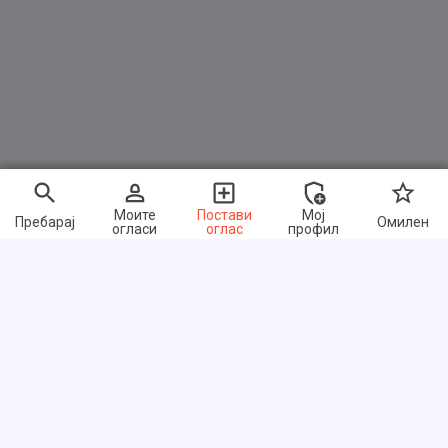
Моите
Постави
Мој
Пребарај
Омилен
огласи
оглас
профил
Брзи линкови
Често поставувани прашања