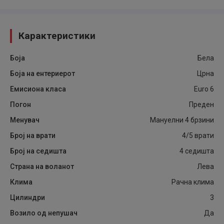
Карактеристики
Боја
Бела
Боја на ентериерот
Црна
Емисиона класа
Euro 6
Погон
Преден
Менувач
Мануелни 4 брзини
Број на врати
4/5 врати
Број на седишта
4 седишта
Страна на воланот
Лева
Клима
Рачна клима
Цилиндри
3
Возило од непушач
Да