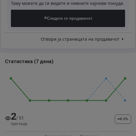
Таму можете да ги видите и нивните најнови понуди.
⭐
Следете го продавачот
Отвори ја страницата на продавачот
Статистика
(
7 дена
)
2
/
51
━
0.0
%
прегледи