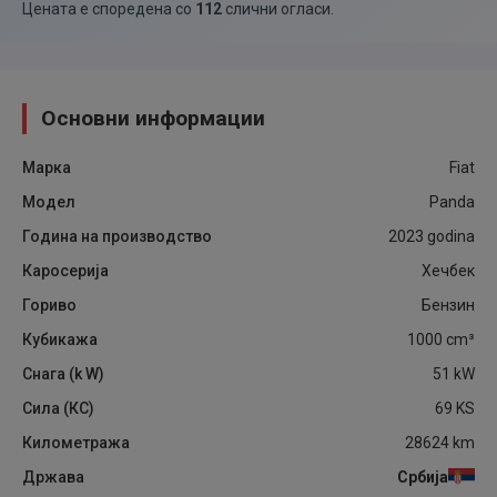
Цената е споредена со
112
слични огласи
.
Основни информации
Марка
Fiat
Модел
Panda
Година на производство
2023
godina
Каросерија
Хечбек
Гориво
Бензин
Кубикажа
1000
cm³
Снага (k W)
51
kW
Сила (КС)
69
KS
Километража
28624
km
Држава
Србија