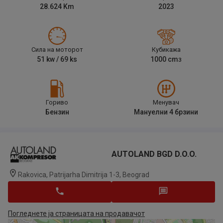
28.624
Km
2023
Сила на моторот
Кубикажа
51
kw /
69
ks
1000
cm
3
Гориво
Менувач
Бензин
Мануелни 4 брзини
AUTOLAND BGD D.o.o.
Rakovica, Patrijarha Dimitrija 1-3, Beograd
Погледнете ја страницата на продавачот