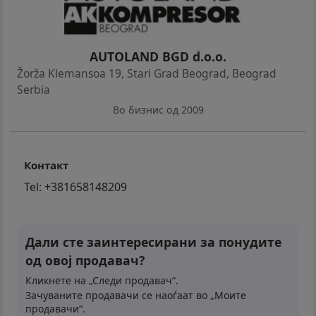
AUTOLAND BGD d.o.o.
Žorža Klemansoa 19, Stari Grad Beograd
,
Beograd
Serbia
Во бизнис од 2009
Контакт
Tel:
+381658148209
Дали сте заинтересирани за понудите
од овој продавач?
Кликнете на „Следи продавач“.
Зачуваните продавачи се наоѓаат во „Моите
продавачи“.