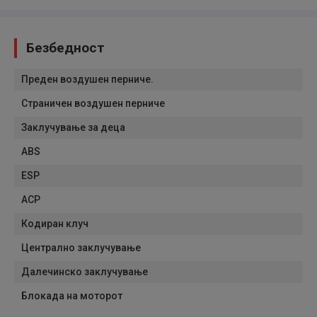
Безбедност
Преден воздушен перниче.
Страничен воздушен перниче
Заклучување за деца
ABS
ESP
АСР
Кодиран клуч
Централно заклучување
Далечинско заклучување
Блокада на моторот