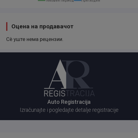
Тековен период
Претходен
Оцена на продавачот
Сè уште нема рецензии.
Auto Registracija
Izračunajte i pogledajte detalje registracije