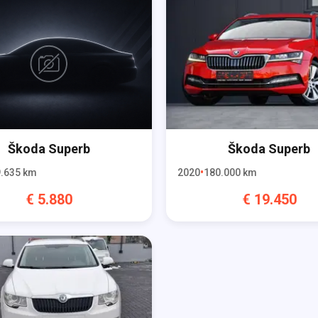
Škoda
Superb
Škoda
Superb
.635
km
2020
180.000
km
€
5.880
€
19.450