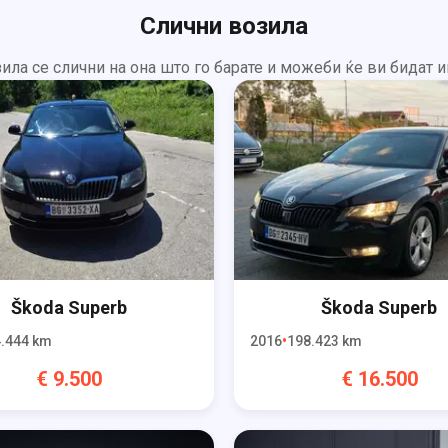
Слични возила
ила се слични на она што го барате и можеби ќе ви бидат и
Škoda
Superb
Škoda
Superb
.444
km
2016
198.423
km
€
9.500
€
16.500