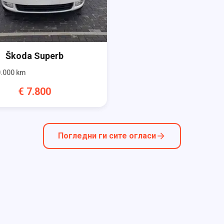
Škoda
Superb
.000
km
€
7.800
Погледни ги сите огласи