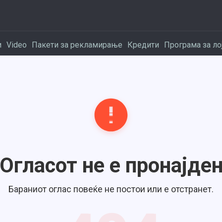
и
Video
Пакети за рекламирање
Кредити
Програма за ло
Огласот не е пронајде
Бараниот оглас повеќе не постои или е отстранет.