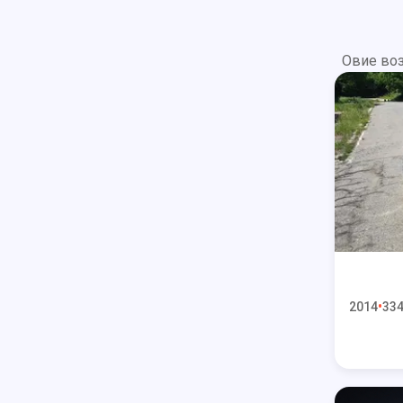
Овие воз
2014
334