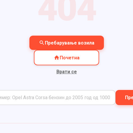
404
Пребарување возила
Почетна
Врати се
Пре