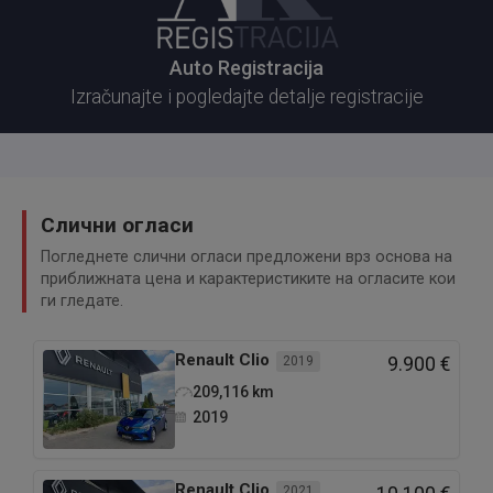
Auto Registracija
Izračunajte i pogledajte detalje registracije
Слични огласи
Погледнете слични огласи предложени врз основа на
приближната цена и карактеристиките на огласите кои
ги гледате.
Renault
Clio
2019
9.900 €
209,116
km
2019
Renault
Clio
2021