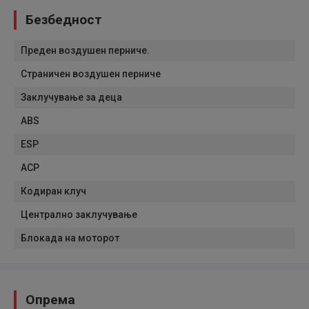
Безбедност
Преден воздушен перниче.
Страничен воздушен перниче
Заклучување за деца
ABS
ESP
АСР
Кодиран клуч
Централно заклучување
Блокада на моторот
Опрема