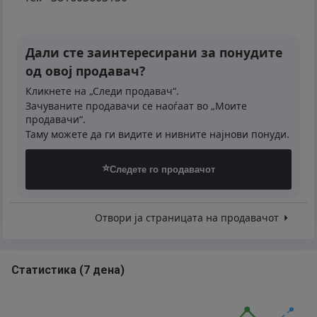
- rok otplate od 13 do 84 meseca
- minimalno učešće 30%
- troškovi odobrenja 2.95% (uračunato u ratu kredita)
Дали сте заинтересирани за понудите
од овој продавач?
*Kredit - DINARSKI – 0% učešća
Кликнете на „Следи продавач“.
- sa fiksnom promo kamatnom stopom od 7.95% na
Зачуваните продавачи се наоѓаат во „Моите
продавачи“.
godišnjem nivou
Таму можете да ги видите и нивните најнови понуди.
- rok otplate od 13 do 84 meseca
- bez obaveznog učešća
⭐
Следете го продавачот
- troškovi odobrenja 2.95% (uračunato u ratu kredita)
U saradnji sa našim poslovnim partnerima prilikom
Отвори ја страницата на продавачот
kupovine vozila obezbedili smo za Vas kompletnu
dokumentaciju potrebnu za registraciju vozila
(teh.pregled, prevod, kupoprodajne ugovore, prenos
Статистика
(
7 дена
)
apsolutnih prava......)