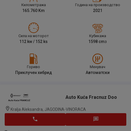
Километража
Година на производство
165.760
Km
2021
Сила на моторот
Кубикажа
112
kw /
152
ks
1598
cm
3
Гориво
Менувач
Приклучен хибрид
Автоматски
Auto Kuća Fracnuz Doo
Kralja Aleksandra, JAGODINA-VINORACA