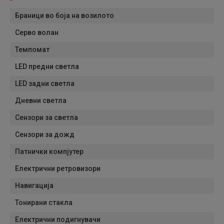
Браници во боја на возилото
Серво волан
Темпомат
LED предни светла
LED задни светла
Дневни светла
Сензори за светла
Сензори за дожд
Патнички компјутер
Електрични ретровизори
Навигација
Тонирани стакла
Електрични подигнувачи