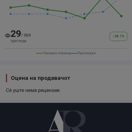
Za sve dodatne informacije, kompletnu ponudu
vozila, posetite nas ili kontaktirajte.
Hvala Vam što ste pregledali naš oglas!!!
29
/
969
↑
38.1
%
прегледи
Тековен период
Претходен
Оцена на продавачот
Сè уште нема рецензии.