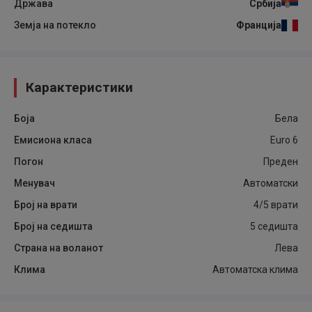
Држава
Србија
Земја на потекло
Франција
Карактеристики
Боја
Бела
Емисиона класа
Euro 6
Погон
Преден
Менувач
Автоматски
Број на врати
4/5 врати
Број на седишта
5 седишта
Страна на воланот
Лева
Клима
Автоматска клима