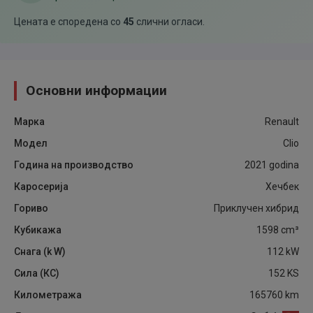
Цената е споредена со
45
слични огласи
.
Основни информации
Марка
Renault
Модел
Clio
Година на производство
2021
godina
Каросерија
Хечбек
Гориво
Приклучен хибрид
Кубикажа
1598
cm³
Снага (k W)
112
kW
Сила (КС)
152
KS
Километража
165760
km