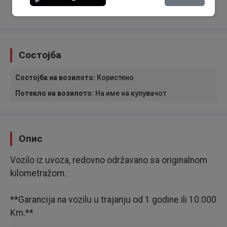
Кожен волан
Состојба
Состојба на возилото
:
Користено
Потекло на возилото
:
На име на купувачот
Опис
Vozilo iz uvoza, redovno održavano sa originalnom
kilometražom.
**Garancija na vozilu u trajanju od 1 godine ili 10.000
Km.**