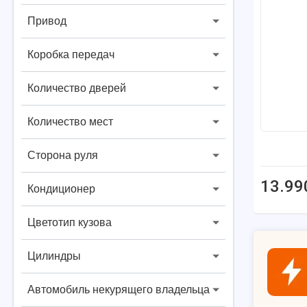
Привод
Коробка передач
Количество дверей
Количество мест
Сторона руля
13.99
Кондиционер
Цветотип кузова
Цилиндры
Автомобиль некурящего владельца