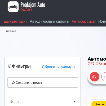
Категории
Автодилеры и салоны
Автосервисы
Нов
Главная
Автомо
727
Объя
Фильтры
Сбросить фильтры
Сохранить поиск
Цена
Новое 