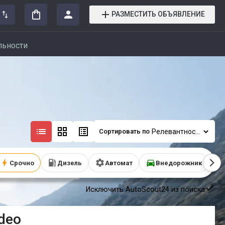
РАЗМЕСТИТЬ ОБЪЯВЛЕНИЕ
льности
Сортировать по
Срочно
Дизель
Автомат
Внедорожник
Исключить AutoScout24 из поиска
deo