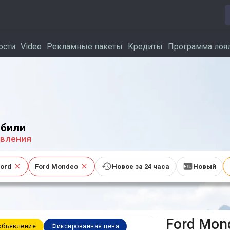
ости
Video
Рекламные пакеты
Кредиты
Программа лоя
били
вления
Ford
Ford Mondeo
Новое за 24 часа
Новый
Ford
Mon
объявление
Фиксированная цена