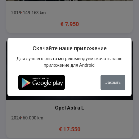
2019
149.163
km
€
7.950
Скачайте наше приложение
Для лучшего опыта мы рекомендуем скачать наше
приложение для Android.
Закрыть
Opel
Astra L
2024
60.000
km
€
17.550