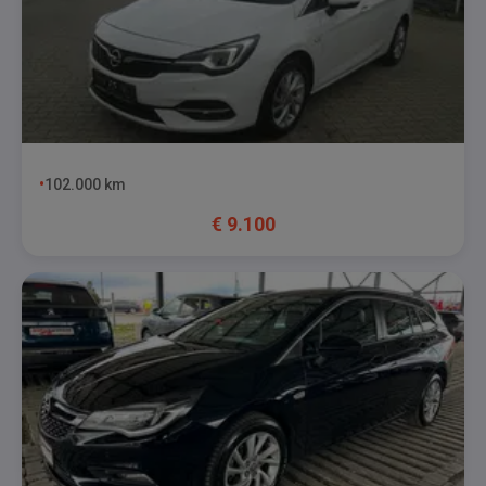
102.000
km
€
9.100