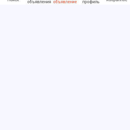
объявления
объявление
профиль
Быстрые ссылки
Часто задаваемые вопросы
О нас
Условия использования
Политика конфиденциальности
Обмен ссылками
Цены
Служба поддержки клиентов - тикет