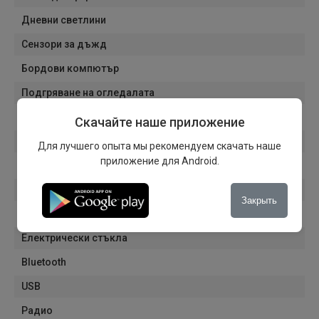
Дневни светлини
Сензори за дъжд
Бордови компютър
Подгряване на огледалата
Електрически сгъваеми огледала
Скачайте наше приложение
Електрически огледала
Для лучшего опыта мы рекомендуем скачать наше
приложение для Android.
Лети джанти
Навигация
Закрыть
Тонирани стъкла
Електрически стъкла
Bluetooth
USB
Радио