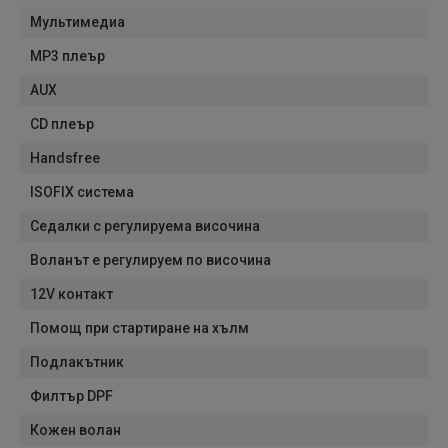
Мультимедиа
MP3 плеър
AUX
CD плеър
Handsfree
ISOFIX система
Седалки с регулируема височина
Воланът е регулируем по височина
12V контакт
Помощ при стартиране на хълм
Подлакътник
Филтър DPF
Кожен волан