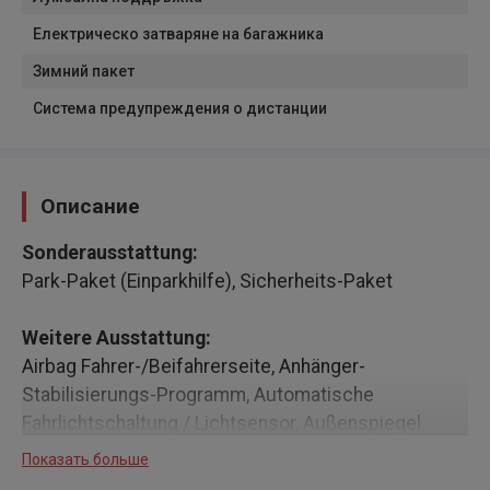
Електрическо затваряне на багажника
Зимний пакет
Система предупреждения о дистанции
Описание
Sonderausstattung:
Park-Paket (Einparkhilfe), Sicherheits-Paket
Weitere Ausstattung:
Airbag Fahrer-/Beifahrerseite, Anhänger-
Stabilisierungs-Programm, Automatische
Fahrlichtschaltung / Lichtsensor, Außenspiegel
elektr. anklappbar, Außenspiegel elektr. verstell- und
Показать больше
heizbar, Außenspiegel Wagenfarbe, Beifahrerairbag