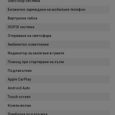
Start/Stop система
Безжично зареждане на мобилния телефон
Виртуална табла
ISOFIX система
Откриване на светофара
Амбиентно осветление
Индикатор за налягане в гумите
Помощ при стартиране на хълм
Подлакътник
Apple CarPlay
Android Auto
Touch screen
Кожен волан
Лумбална поддръжка