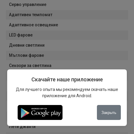
Серво управление
Адаптивен темпомат
Адаптивное освещение
LED фарове
Дневни светлини
Мъглови фарове
Сензори за светлина
Сензори за дъжд
Скачайте наше приложение
Бордови компютър
Для лучшего опыта мы рекомендуем скачать наше
приложение для Android.
Багажник
Електрически огледала
Закрыть
Автоматично затъмняване на вътрешното огледало
Лети джанти