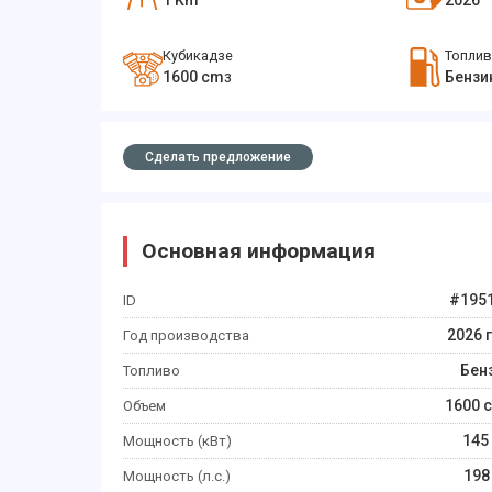
1
Km
2026
Кубикадзе
Топли
1600
cm
Бензи
3
Сделать предложение
Основная информация
#
195
ID
2026
Год производства
Бен
Топливо
1600
c
Объем
145
Мощность (кВт)
198
Мощность (л.с.)