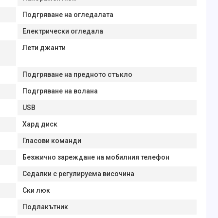
Подгряване на огледалата
Електрически огледала
Лети джанти
Подгряване на предното стъкло
Подгряване на волана
USB
Хард диск
Гласови команди
Безжично зареждане на мобилния телефон
Седалки с регулируема височина
Ски люк
Подлакътник