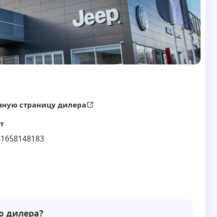
вную страницу дилера
т
81658148183
о дилера?