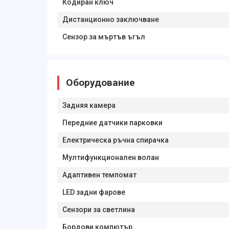
Кодиран ключ
Дистанционно заключване
Сензор за мъртъв ъгъл
Оборудование
Задняя камера
Передние датчики парковки
Електрическа ръчна спирачка
Мултифункционален волан
Адаптивен темпомат
LED задни фарове
Сензори за светлина
Бордови компютър