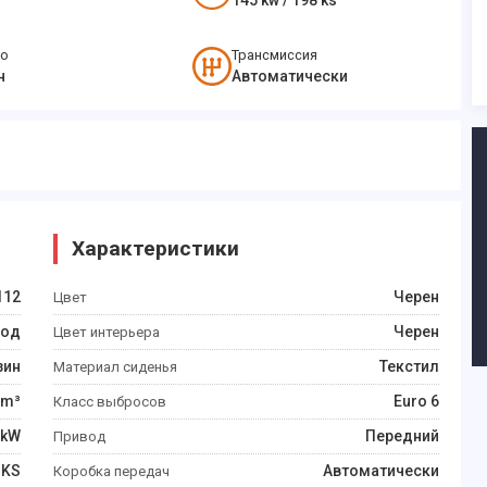
145
kw /
198
ks
во
Трансмиссия
н
Автоматически
Характеристики
112
Черен
Цвет
год
Черен
Цвет интерьера
зин
Текстил
Материал сиденья
m³
Euro 6
Класс выбросов
kW
Передний
Привод
KS
Автоматически
Коробка передач