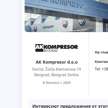
На гла
Контак
AK Kompresor d.o.o
Tel:
+3
Dorćol, Žorža Klemansoa 19
Beograd
,
Beograd Serbia
В бизнесе с 2009
Интересуют предложения от этог