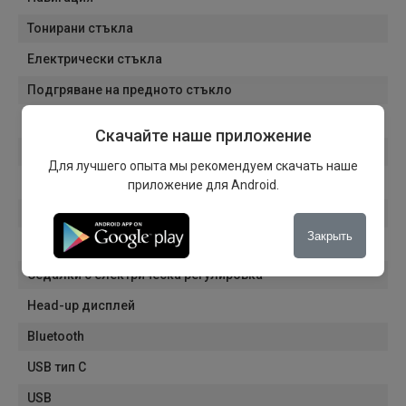
Тонирани стъкла
Електрически стъкла
Подгряване на предното стъкло
Подгряване на предните седалки
Скачайте наше приложение
Подгряване на задните седалки
Для лучшего опыта мы рекомендуем скачать наше
Подгряване на волана
приложение для Android.
Сензор за отваряне на багажника
Закрыть
Система за наблюдение на мъртвата точка
Седалки с електрическа регулировка
Head-up дисплей
Bluetooth
USB тип C
USB