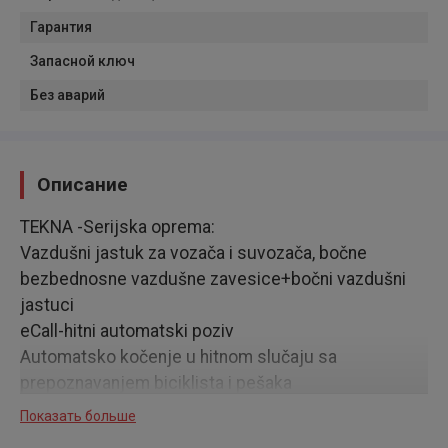
Гарантия
Запасной ключ
Без аварий
Описание
TEKNA -Serijska oprema:
Vazdušni jastuk za vozača i suvozača, bočne
bezbednosne vazdušne zavesice+bočni vazdušni
jastuci
eCall-hitni automatski poziv
Automatsko kočenje u hitnom slučaju sa
prepoznavanjem biciklista i pešaka
IFCW-sistem za predviđenje sudara napred
Показать больше
LDW+LDP-Sistem upozorenja na napuštanje vozne