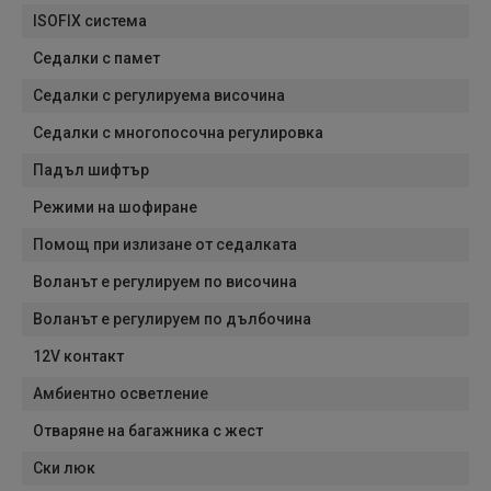
ISOFIX система
Седалки с памет
Седалки с регулируема височина
Седалки с многопосочна регулировка
Падъл шифтър
Режими на шофиране
Помощ при излизане от седалката
Воланът е регулируем по височина
Воланът е регулируем по дълбочина
12V контакт
Амбиентно осветление
Отваряне на багажника с жест
Ски люк