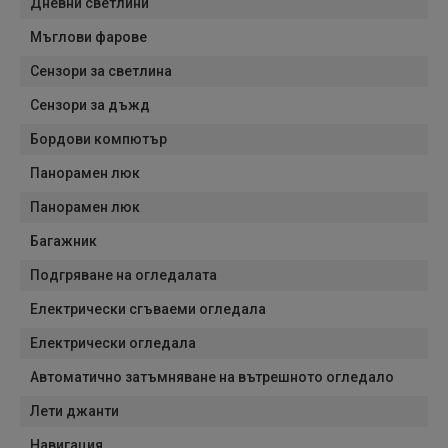
Дневни светлини
Мъглови фарове
Сензори за светлина
Сензори за дъжд
Бордови компютър
Панорамен люк
Панорамен люк
Багажник
Подгряване на огледалата
Електрически сгъваеми огледала
Електрически огледала
Автоматично затъмняване на вътрешното огледало
Лети джанти
Навигация