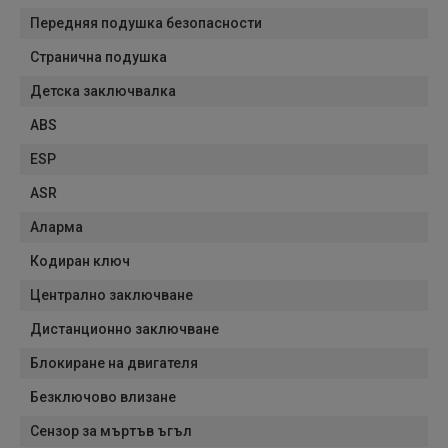
Передняя подушка безопасности
Странична подушка
Детска заключвалка
ABS
ESP
ASR
Аларма
Кодиран ключ
Централно заключване
Дистанционно заключване
Блокиране на двигателя
Безключово влизане
Сензор за мъртъв ъгъл