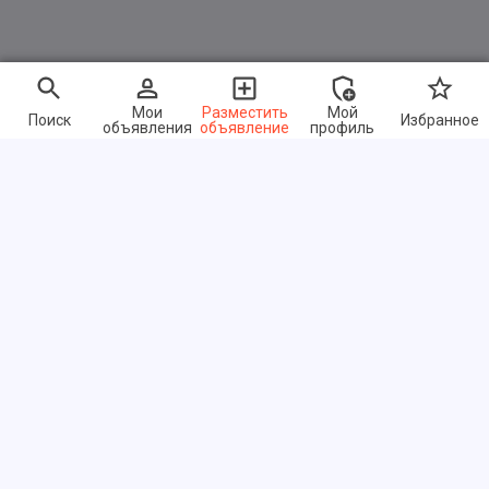
Мои
Разместить
Мой
Поиск
Избранное
объявления
объявление
профиль
Быстрые ссылки
Часто задаваемые вопросы
О нас
Условия использования
Политика конфиденциальности