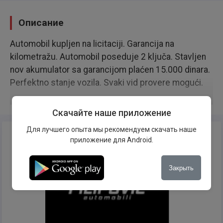
Описание
Automobil kupljen na licitaciji. Garancija na
kilometražu. Automobil poseduje 2 ključa. Stavljen
nov akumulator sa garancijom plaćen 15.000 dinara.
Perfektno stanje vozila. Svaki vid provere mogući.
Скачайте наше приложение
Для лучшего опыта мы рекомендуем скачать наше
приложение для Android.
Закрыть