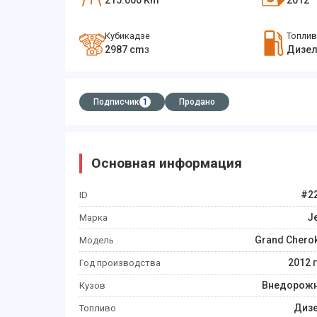
215.000
Km
2012
Кубикадзе
Топли
2987
cm
Дизел
3
Подписчик
1
Продано
Основная информация
#
2
ID
J
Марка
Grand Chero
Модель
2012
Год производства
Внедорож
Кузов
Диз
Топливо