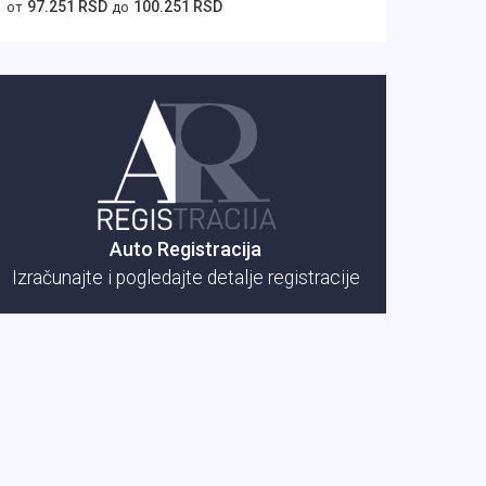
97.251 RSD
100.251 RSD
от
до
Auto Registracija
Izračunajte i pogledajte detalje registracije