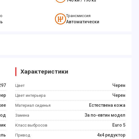
140
kw /
190
ks
во
Трансмиссия
ь
Автоматически
Характеристики
297
Черен
Цвет
eep
Черен
Цвет интерьера
kee
Естествена кожа
Материал сиденья
год
За по-евтин модел
Замена
ник
Euro 5
Класс выбросов
ель
4x4 редуктор
Привод