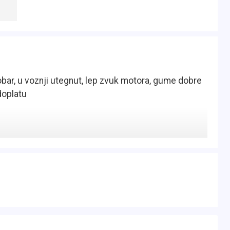
obar, u voznji utegnut, lep zvuk motora, gume dobre
doplatu