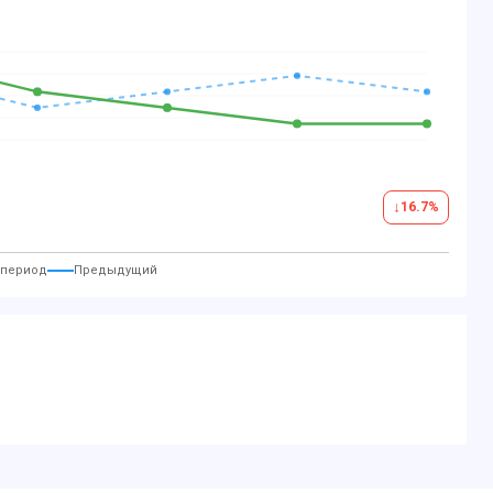
↓
16.7
%
 период
Предыдущий