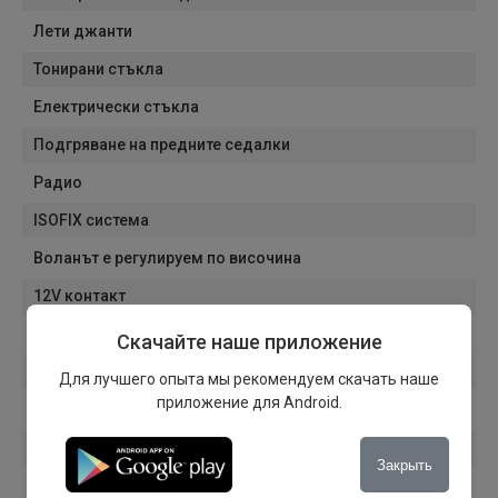
Лети джанти
Тонирани стъкла
Електрически стъкла
Подгряване на предните седалки
Радио
ISOFIX система
Воланът е регулируем по височина
12V контакт
Резервна гума
Скачайте наше приложение
Подлакътник
Для лучшего опыта мы рекомендуем скачать наше
приложение для Android.
Филтър DPF
Кожен волан
Закрыть
Държач за чаши