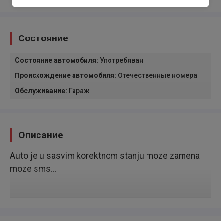
Состояние
Состояние автомобиля
:
Употребяван
Происхождение автомобиля
:
Отечественные номера
Обслуживание
:
Гараж
Описание
Auto je u sasvim korektnom stanju moze zamena
moze sms...