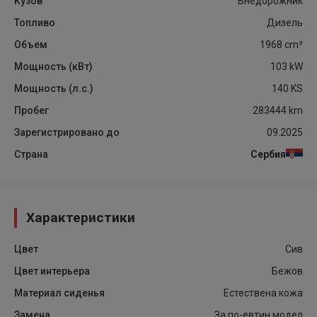
Кузов
Внедорожник
Топливо
Дизель
Объем
1968
cm³
Мощность (кВт)
103
kW
Мощность (л.с.)
140
KS
Пробег
283444
km
Зарегистрировано до
09.2025
Страна
Сербия
Характеристики
Цвет
Сив
Цвет интерьера
Бежов
Материал сиденья
Естествена кожа
Замена
За по-евтин модел