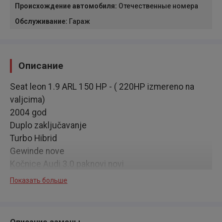
Происхождение автомобиля
:
Отечественные номера
Обслуживание
:
Гараж
Описание
Seat leon 1.9 ARL 150 HP - ( 220HP izmereno na
valjcima)
2004 god
Duplo zaključavanje
Turbo Hibrid
Gewinde nove
Kočnice Audi 3.0 paknovi novi
Map senzori 3.0 audi
Показать больше
Uradjen veliki mali servis
Ojacano kvačilo
Down pipe