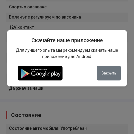
Спортно окачване
Воланът е регулируем по височина
12V контакт
Амбиентно осветление
Скачайте наше приложение
Резервна гума
Для лучшего опыта мы рекомендуем скачать наше
приложение для Android.
Подлакътник
Дистанционно стартиране
Закрыть
Кожен волан
Държач за чаши
Состояние
Состояние автомобиля
:
Употребяван