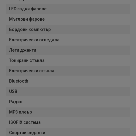
LED задни фарове
Мъглови фарове
Бордови компютър
Електрически огледала
Лети джанти
Тонирани стъкла
Електрически стъкла
Bluetooth
USB
Радио
MP3 плеър
ISOFIX система
Спортни седалки