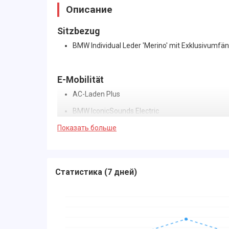
Описание
Sitzbezug
BMW Individual Leder 'Merino' mit Exklusivumfä
E-Mobilität
AC-Laden Plus
BMW IconicSounds Electric
Показать больше
Editionen und Pakete
Ausstattungs-Paket: Performance M
Статистика
(
7 дней
)
Connected Package Professional (laufzeitgebun
ConnectedDrive Services (laufzeitgebundener D
Innovations-Paket
Sportpaket