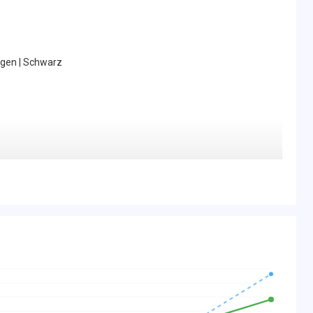
ngen | Schwarz
dener Dienst)
ienst)