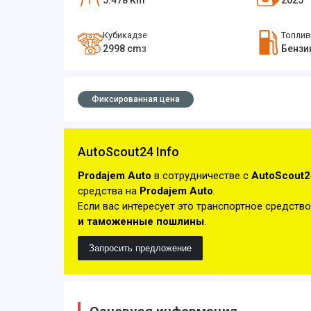
5.478
Km
2025
Кубикадзе
Топли
2998
cm
Бензи
3
Фиксированная цена
AutoScout24 Info
Prodajem Auto
в сотрудничестве с
AutoScout2
средства на
Prodajem Auto
.
Если вас интересует это транспортное средство
и таможенные пошлины
.
Запросить предложение