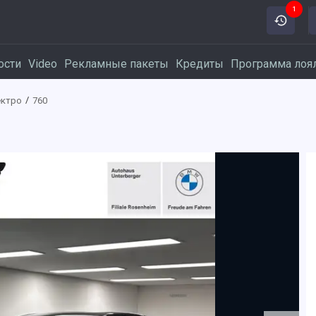
1
ости
Video
Рекламные пакеты
Кредиты
Программа лоя
ектро
760