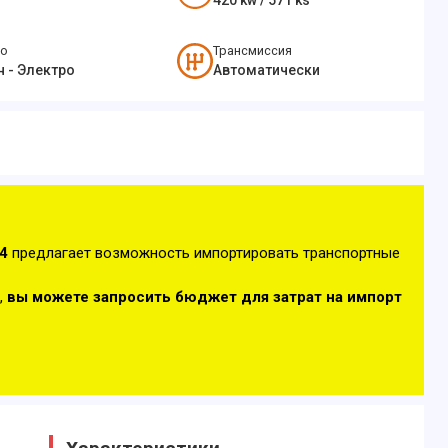
420
kw /
571
ks
во
Трансмиссия
н - Электро
Автоматически
4
предлагает возможность импортировать транспортные
,
вы можете запросить бюджет для затрат на импорт