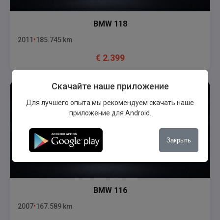
BMW
118
2011
185.745
km
€
2.399
Скачайте наше приложение
Для лучшего опыта мы рекомендуем скачать наше
приложение для Android.
Закрыть
BMW
116
2007
167.589
km