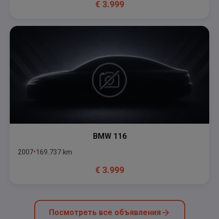
€
3.999
BMW
116
2007
169.737
km
€
3.999
Посмотреть все объявления