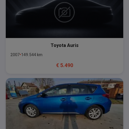
Toyota
Auris
2007
149.544
km
€
5.490