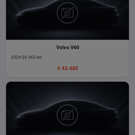
Volvo
V60
2024
26.962
km
€
43.480