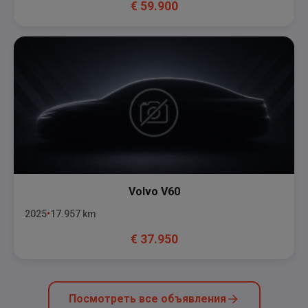
€
59.900
Volvo
V60
2025
17.957
km
€
37.950
Посмотреть все объявления