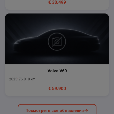
€
30.499
Volvo
V60
2025
76.010
km
€
59.900
Посмотреть все объявления