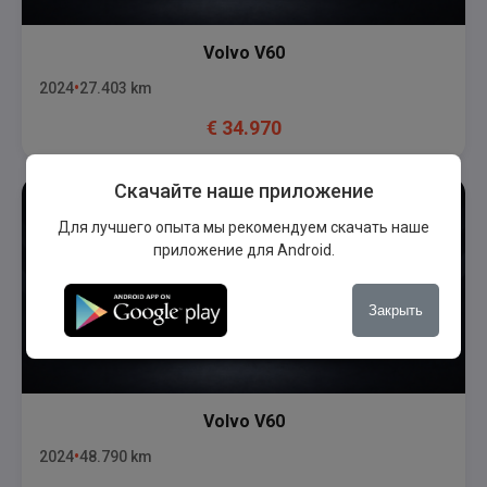
Volvo
V60
2024
27.403
km
€
34.970
Скачайте наше приложение
Для лучшего опыта мы рекомендуем скачать наше
приложение для Android.
Закрыть
Volvo
V60
2024
48.790
km