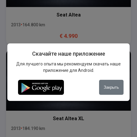
Seat
Altea
2013
164.800
km
€
4.990
Скачайте наше приложение
Для лучшего опыта мы рекомендуем скачать наше
приложение для Android.
Закрыть
Seat
Altea XL
2013
184.190
km