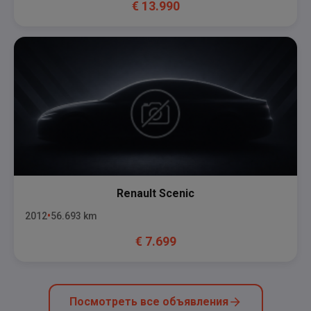
€
13.990
Renault
Scenic
2012
56.693
km
€
7.699
Посмотреть все объявления