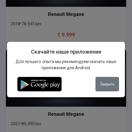
Renault
Megane
2018
78.945
km
€
9.999
Скачайте наше приложение
Для лучшего опыта мы рекомендуем скачать наше
приложение для Android.
Закрыть
Renault
Megane
2021
80.490
km