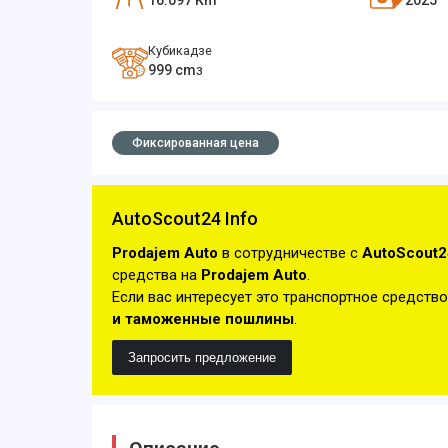
16.097
Km
2025
Кубикадзе
999
cm
3
Фиксированная цена
AutoScout24 Info
Prodajem Auto
в сотрудничестве с
AutoScout2
средства на
Prodajem Auto
.
Если вас интересует это транспортное средство
и таможенные пошлины
.
Запросить предложение