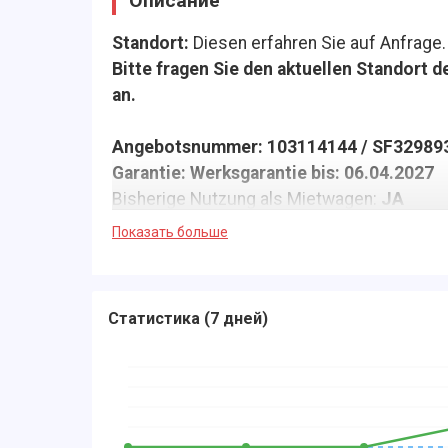
Описание
Standort:
Diesen erfahren Sie auf Anfrage.
Bitte fragen Sie den aktuellen Standort 
an.
Angebotsnummer: 103114144 / SF32989
Garantie: Werksgarantie bis: 06.04.2027
Bisherige Nutzung als Mietwagen:
JA
Das Fahrzeug wurde für den deutschen Ma
Показать больше
Alle Angaben ohne Gewähr, Irrtümer, Druck
Ihnen laufend attraktive Finanzierungsmögl
Interesse erstellen wir Ihnen sehr gern ein 
Статистика
(
7 дней
)
Hinweis zur Produktsicherheitsverordnu