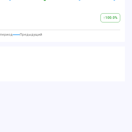
gel am Fahrzeug bekannt!
↑
100.0
%
 период
Предыдущий
ON Turnier 1.0 EcoBoost Hybrid Aut.