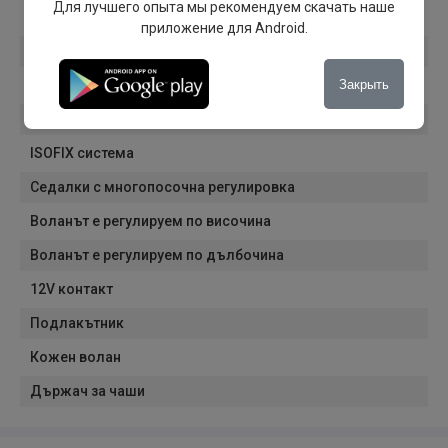
Для лучшего опыта мы рекомендуем скачать наше
Електрически стъкла
приложение для Android.
Подгряване на предните седалки
Закрыть
Комфортный доступ в автомобиль
Теглич
ISOFIX система
Седалки с многопосочна регулировка
Воланът е регулируем по височина
Воланът е регулируем по дълбочина
12V контакт
Подлакътник
Кожен волан
Държач за чаши