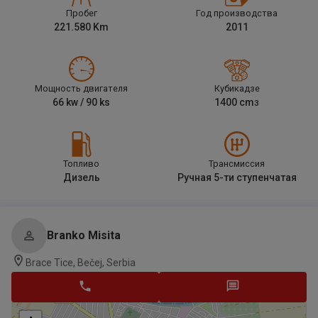
Пробег
Год производства
221.580
Km
2011
Мощность двигателя
Кубикадзе
66
kw /
90
ks
1400
cm
3
Топливо
Трансмиссия
Дизель
Ручная 5-ти ступенчатая
Branko Misita
Brace Tice, Bečej, Serbia