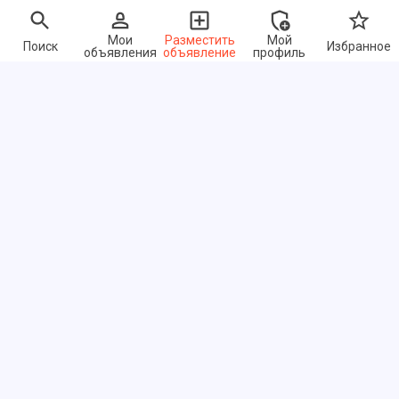
Мои
Разместить
Мой
Поиск
Избранное
объявления
объявление
профиль
Быстрые ссылки
Часто задаваемые вопросы
О нас
Условия использования
Политика конфиденциальности
Обмен ссылками