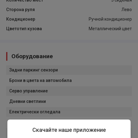
Количество мест
5 сиденья
Сторона руля
Лево
Кондиционер
Ручной кондиционер
Цветотип кузова
Металлический цвет
Оборудование
Задни паркинг сензори
Брони в цвета на автомобила
Серво управление
Дневни светлини
Електрически огледала
Лети джанти
Скачайте наше приложение
Тонирани стъкла