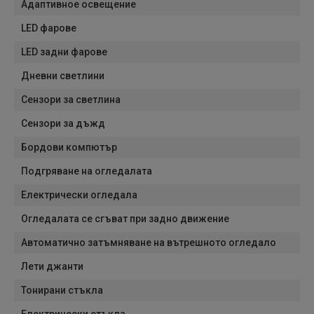
Адаптивное освещение
LED фарове
LED задни фарове
Дневни светлини
Сензори за светлина
Сензори за дъжд
Бордови компютър
Подгряване на огледалата
Електрически огледала
Огледалата се сгъват при задно движение
Автоматично затъмняване на вътрешното огледало
Лети джанти
Тонирани стъкла