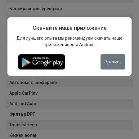
Блокиращ диференциал
Ски люк
Скачайте наше приложение
Кутия за охлаждане
Для лучшего опыта мы рекомендуем скачать наше
Резервна гума
приложение для Android.
Индикатор за налягане в гумите
Помощ при стартиране на хълм
Закрыть
Подлакътник
Автономно шофиране
Apple CarPlay
Android Auto
Филтър DPF
Touch screen
Кожен волан