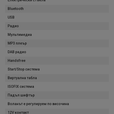
Електрически стъкла
Bluetooth
USB
Радио
Мультимедиа
MP3 плеър
DAB радио
Handsfree
Start/Stop система
Виртуална табла
ISOFIX система
Падъл шифтър
Воланът е регулируем по височина
12V контакт