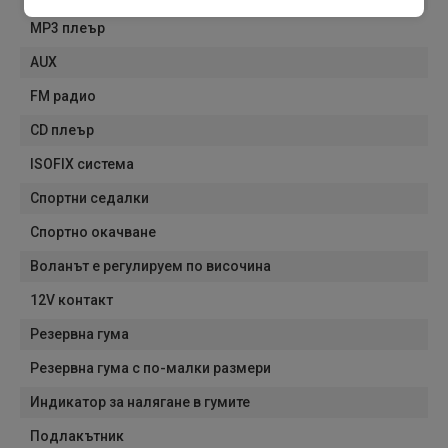
MP3 плеър
AUX
FM радио
CD плеър
ISOFIX система
Спортни седалки
Спортно окачване
Воланът е регулируем по височина
12V контакт
Резервна гума
Резервна гума с по-малки размери
Индикатор за налягане в гумите
Подлакътник