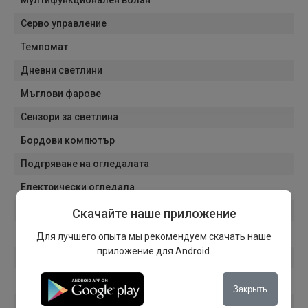
Мултифункционален волан
Серво управление
Темпомат
Дневни светлини
Мъглови фарове
Сензори за светлина
Бордови компютър
Подгряване на огледалата
Електрически огледала
Лети джанти
Скачайте наше приложение
Тонирани стъкла
Для лучшего опыта мы рекомендуем скачать наше
приложение для Android.
Електрически стъкла
Подгряване на предните седалки
Закрыть
Радио