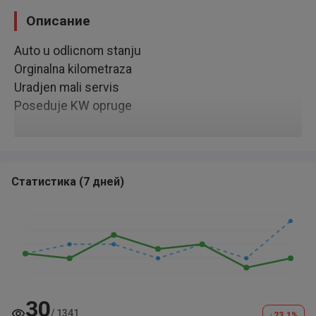
Описание
Auto u odlicnom stanju
Orginalna kilometraza
Uradjen mali servis
Poseduje KW opruge
Статистика
(
7 дней
)
30
/
1341
↓
23.1
%