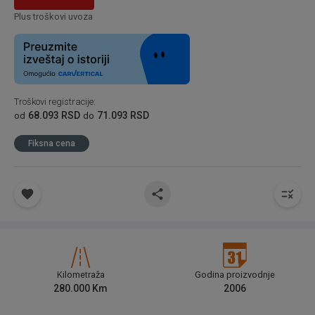
Plus troškovi uvoza
Troškovi registracije
:
68.093 RSD
71.093 RSD
od
do
Fiksna cena
Kilometraža
Godina proizvodnje
280.000
Km
2006