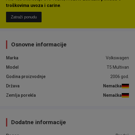
troškovima uvoza i carine
.
Zatraži ponudu
Osnovne informacije
Marka
Volkswagen
Model
T5 Multivan
Godina proizvodnje
2006
god.
Država
Nemačka
Zemlja porekla
Nemačka
Dodatne informacije