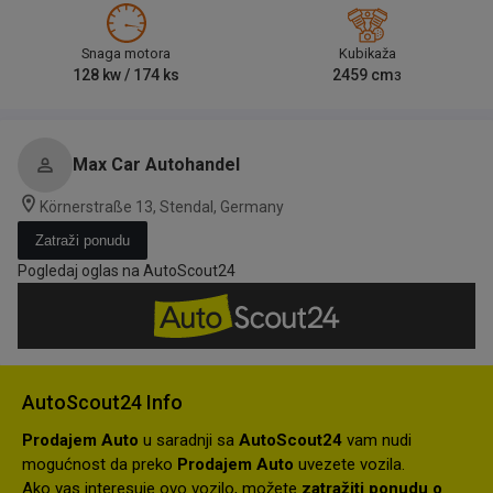
Snaga motora
Kubikaža
128
kw /
174
ks
2459
cm
3
Max Car Autohandel
Körnerstraße 13, Stendal, Germany
Zatraži ponudu
Pogledaj oglas na AutoScout24
AutoScout24 Info
Prodajem Auto
u saradnji sa
AutoScout24
vam nudi
mogućnost da preko
Prodajem Auto
uvezete vozila.
Ako vas interesuje ovo vozilo, možete
zatražiti ponudu o