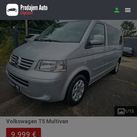
1
/
15
Volkswagen T5 Multivan
9.999 €