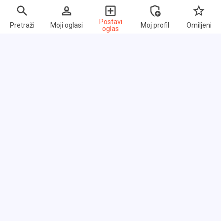
Postavi
Pretraži
Moji oglasi
Moj profil
Omiljeni
oglas
Brzi linkovi
Često postavljana pitanja
O nama
Uslovi korišćenja
Politika privatnosti
Razmena linkova