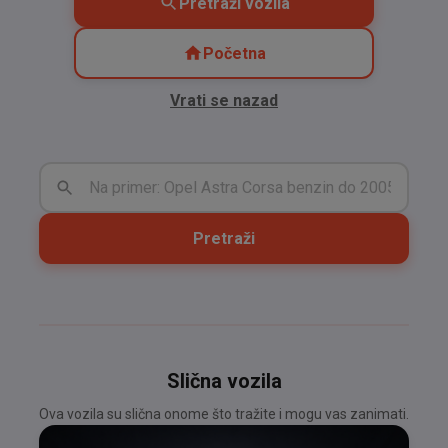
Pretraži vozila
Početna
Vrati se nazad
Pretraži
Slična vozila
Ova vozila su slična onome što tražite i mogu vas zanimati.