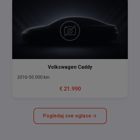
Volkswagen
Caddy
2016
50.000
km
€
21.990
Pogledaj sve oglase