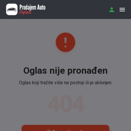
Oglas nije pronađen
Oglas koji tražite više ne postoji ili je uklonjen.
404