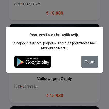
2020
103.958
km
€
10.880
Preuzmite našu aplikaciju
Za najbolje iskustvo, preporučujemo da preuzmete našu
Android aplikaciju.
Zatvori
Volkswagen
Caddy
2018
97.151
km
€
15.980