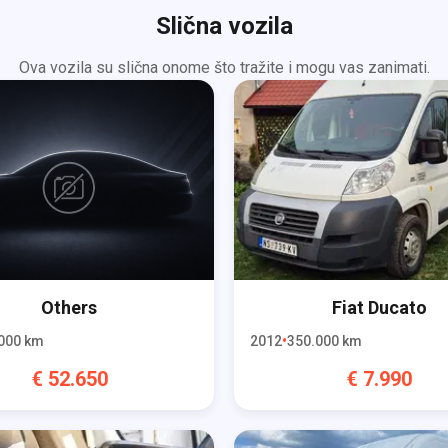
Slična vozila
Ova vozila su slična onome što tražite i mogu vas zanimati.
Others
Fiat
Ducato
000
km
2012
350.000
km
€
52.650
€
7.990