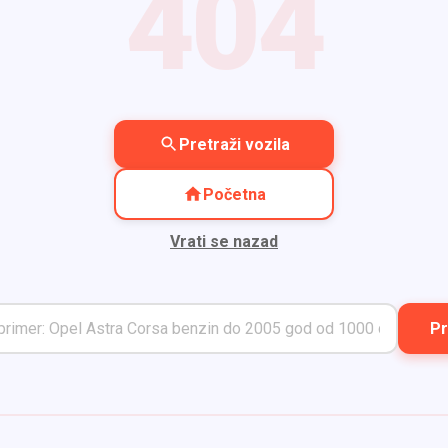
404
Pretraži vozila
Početna
Vrati se nazad
Pr