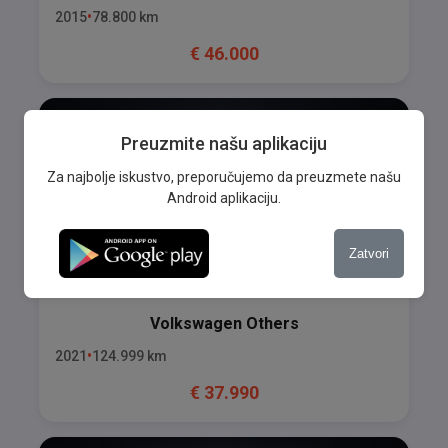
2015
78.800
km
€
46.000
Preuzmite našu aplikaciju
Za najbolje iskustvo, preporučujemo da preuzmete našu
Android aplikaciju.
Zatvori
Volkswagen
Others
2021
124.999
km
€
37.990