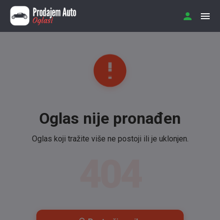
Oglas nije pronađen
Oglas koji tražite više ne postoji ili je uklonjen.
404