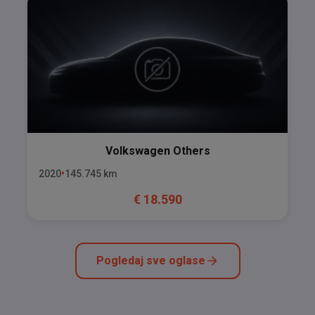
Volkswagen
Others
2020
145.745
km
€
18.590
Pogledaj sve oglase