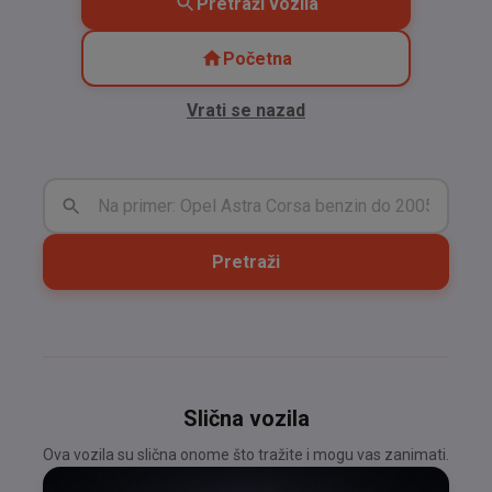
Pretraži vozila
Početna
Vrati se nazad
Pretraži
Slična vozila
Ova vozila su slična onome što tražite i mogu vas zanimati.