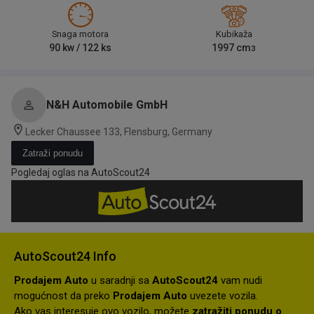
Snaga motora
Kubikaža
90
kw /
122
ks
1997
cm
3
N&H Automobile GmbH
Lecker Chaussee 133, Flensburg, Germany
Zatraži ponudu
Pogledaj oglas na AutoScout24
AutoScout24 Info
Prodajem Auto
u saradnji sa
AutoScout24
vam nudi
mogućnost da preko
Prodajem Auto
uvezete vozila.
Ako vas interesuje ovo vozilo, možete
zatražiti ponudu o