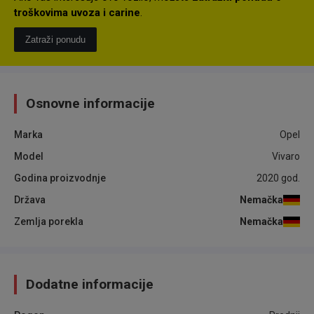
troškovima uvoza i carine
.
Zatraži ponudu
Osnovne informacije
Marka
Opel
Model
Vivaro
Godina proizvodnje
2020
god.
Država
Nemačka
Zemlja porekla
Nemačka
Dodatne informacije