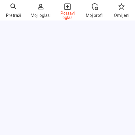
Postavi
Pretraži
Moji oglasi
Moj profil
Omiljeni
oglas
Brzi linkovi
Često postavljana pitanja
O nama
Uslovi korišćenja
Politika privatnosti
Razmena linkova