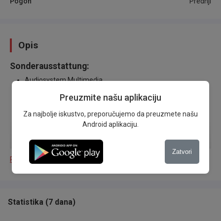
Pogon
Prednji
Opis
Sonderausstattung:
Audiosystem Multimedia
Erhöhte Nutzlast
Preuzmite našu aplikaciju
Klimaanlage
Za najbolje iskustvo, preporučujemo da preuzmete našu
Android aplikaciju.
Parkpilotsystem hinten
Sitzheizung vorn
Zatvori
Prikaži više
Serien-Ausstattung:
Airbag Fahrer-/Beifahrerseite
Anti-Blockier-System (ABS)
Statistika
(
7 dana
)
Antriebsart: Frontantrieb