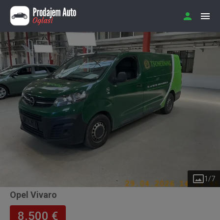
1
/
7
Opel Vivaro
8.500 €